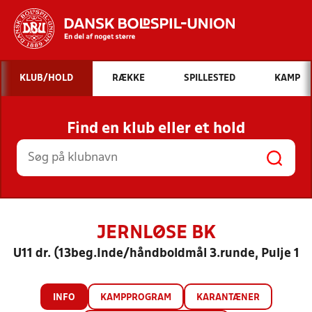
Hvad vil du søge efter?
KLUB/HOLD
RÆKKE
SPILLESTED
KAMP
INDHOLD OG NYHEDER
Find en klub eller et hold
STILLINGER, RESULTATER, KLUBBER OG
HOLD
JERNLØSE BK
U11 dr. (13beg.Inde/håndboldmål 3.runde, Pulje 1
INFO
KAMPPROGRAM
KARANTÆNER