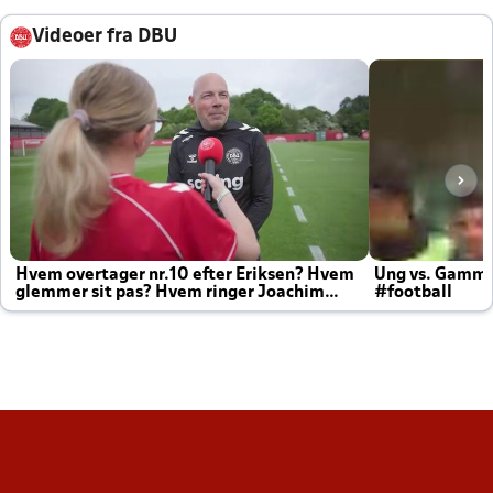
Videoer fra DBU
Hvem overtager nr.10 efter Eriksen? Hvem
Ung vs. Gamm
glemmer sit pas? Hvem ringer Joachim
#football
altid til efter kampe?