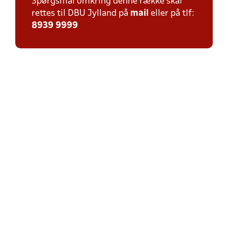
Spørgsmål omkring denne række skal
rettes til DBU Jylland på
mail
eller på tlf:
8939 9999