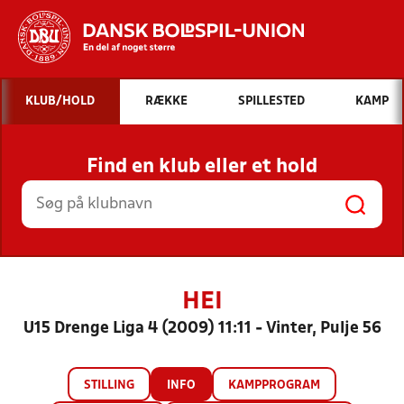
Hvad vil du søge efter?
KLUB/HOLD
RÆKKE
SPILLESTED
KAMP
INDHOLD OG NYHEDER
Find en klub eller et hold
STILLINGER, RESULTATER, KLUBBER OG
HOLD
HEI
U15 Drenge Liga 4 (2009) 11:11 - Vinter, Pulje 56
STILLING
INFO
KAMPPROGRAM