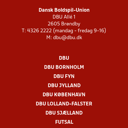
Dansk Boldspil-Union
DBU Allé 1
2605 Brøndby
T: 4326 2222 (mandag - fredag 9-16)
M:
dbu@dbu.dk
DBU
DBU BORNHOLM
DBU FYN
DBU JYLLAND
DBU KØBENHAVN
DBU LOLLAND-FALSTER
DBU SJÆLLAND
FUTSAL