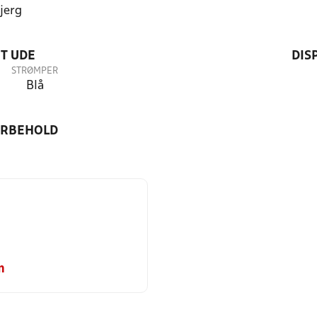
jerg
T UDE
DIS
STRØMPER
Blå
ORBEHOLD
m