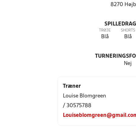
8270 Højb
SPILLEDRAG
TRØJE
SHORTS
Blå
Blå
TURNERINGSF
Nej
Træner
Louise Blomgreen
/ 30575788
Louiseblomgreen@gmail.co