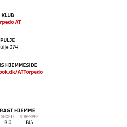
KLUB
rpedo AT
PULJE
ulje 274
S HJEMMESIDE
ook.dk/ATTorpedo
DRAGT HJEMME
SHORTS
STRØMPER
Blå
Blå