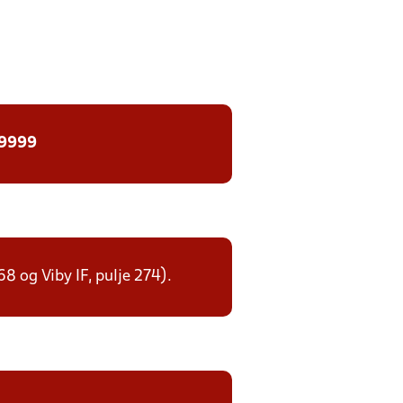
 9999
268 og Viby IF, pulje 274).