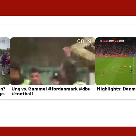
:11
00:19
en?
Ung vs. Gammel #fordanmark #dbu
Highlights: Danma
ger
#football