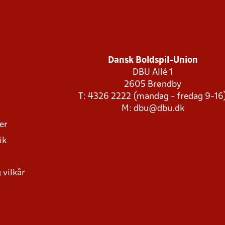
Dansk Boldspil-Union
DBU Allé 1
2605 Brøndby
T: 4326 2222 (mandag - fredag 9-16
M:
dbu@dbu.dk
ger
ik
 vilkår