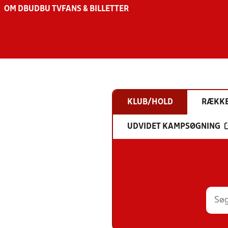
OM DBU
DBU TV
FANS & BILLETTER
KLUB/HOLD
RÆKK
UDVIDET KAMPSØGNING