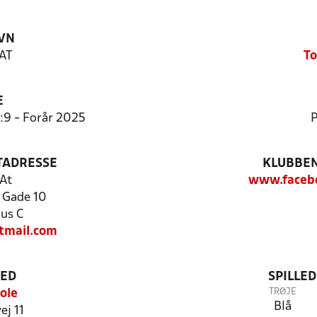
VN
AT
To
E
9:9 - Forår 2025
P
TADRESSE
KLUBBEN
At
www.faceb
 Gade 10
us C
tmail.com
TED
SPILLE
TRØJE
ole
Blå
ej 11