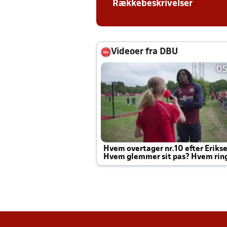
Rækkebeskrivelser
Videoer fra DBU
05
Hvem overtager nr.10 efter Eriks
Hvem glemmer sit pas? Hvem rin
Joachim altid til efter kampe?