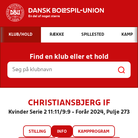
Hvad vil du søge efter?
KLUB/HOLD
RÆKKE
SPILLESTED
KAMP
INDHOLD OG NYHEDER
Find en klub eller et hold
STILLINGER, RESULTATER, KLUBBER OG
HOLD
CHRISTIANSBJERG IF
Kvinder Serie 2 11:11/9:9 - Forår 2024, Pulje 273
STILLING
INFO
KAMPPROGRAM