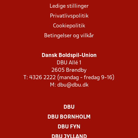
Ledige stillinger
Privatlivspolitik
Cookiepolitik
Betingelser og vilkår
Dansk Boldspil-Union
DBU Allé 1
2605 Brøndby
T: 4326 2222 (mandag - fredag 9-16)
M:
dbu@dbu.dk
DBU
DBU BORNHOLM
DBU FYN
DBU JYLLAND