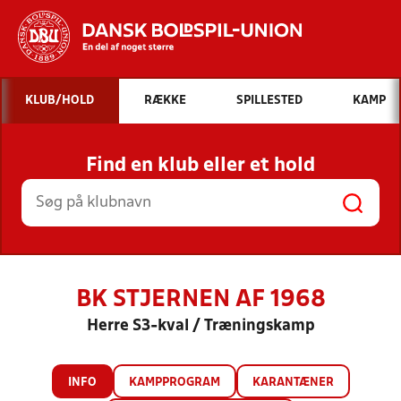
Hvad vil du søge efter?
KLUB/HOLD
RÆKKE
SPILLESTED
KAMP
INDHOLD OG NYHEDER
Find en klub eller et hold
STILLINGER, RESULTATER, KLUBBER OG
HOLD
BK STJERNEN AF 1968
Herre S3-kval / Træningskamp
INFO
KAMPPROGRAM
KARANTÆNER