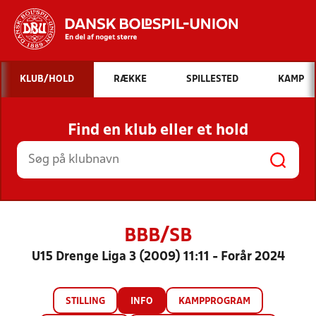
Hvad vil du søge efter?
KLUB/HOLD
RÆKKE
SPILLESTED
KAMP
INDHOLD OG NYHEDER
Find en klub eller et hold
STILLINGER, RESULTATER, KLUBBER OG
HOLD
BBB/SB
U15 Drenge Liga 3 (2009) 11:11 - Forår 2024
STILLING
INFO
KAMPPROGRAM