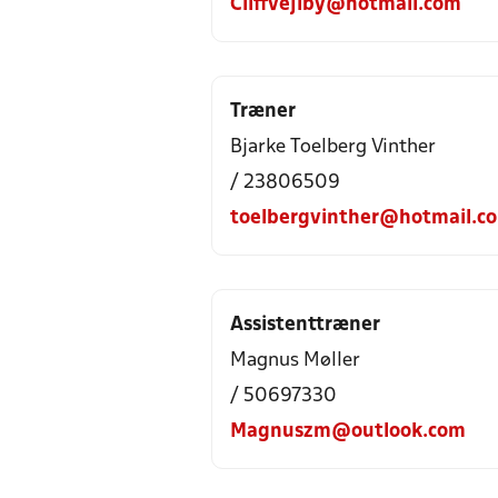
Cliffvejlby@hotmail.com
Træner
Bjarke Toelberg Vinther
/ 23806509
toelbergvinther@hotmail.c
Assistenttræner
Magnus Møller
/ 50697330
Magnuszm@outlook.com