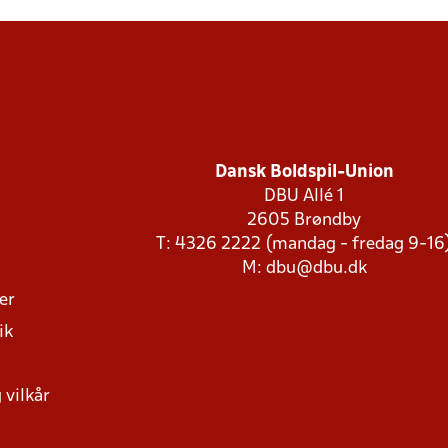
Dansk Boldspil-Union
DBU Allé 1
2605 Brøndby
T: 4326 2222 (mandag - fredag 9-16
M:
dbu@dbu.dk
ger
ik
 vilkår