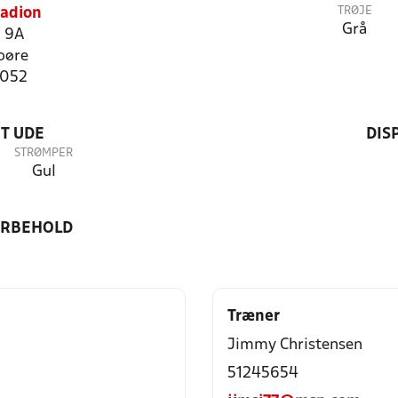
TRØJE
tadion
Grå
 9A
oøre
5052
T UDE
DIS
STRØMPER
Gul
ORBEHOLD
Træner
Jimmy Christensen
51245654