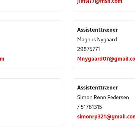
jimsi77@msn.com
Assistenttræner
Magnus Nygaard
29875771
om
Mnygaard07@gmail.c
Assistenttræner
Simon Rønn Pedersen
/ 51781315
simonrp321@gmail.co