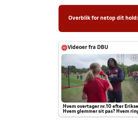
Overblik for netop dit hold
Videoer fra DBU
05
Hvem overtager nr.10 efter Eriks
Hvem glemmer sit pas? Hvem rin
Joachim altid til efter kampe?