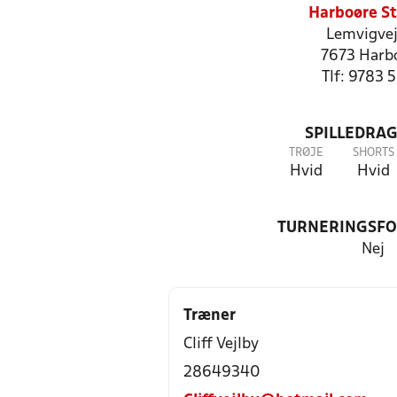
Harboøre S
Lemvigvej
7673 Harb
Tlf: 9783 
SPILLEDRAG
TRØJE
SHORTS
Hvid
Hvid
TURNERINGSF
Nej
Træner
Cliff Vejlby
28649340