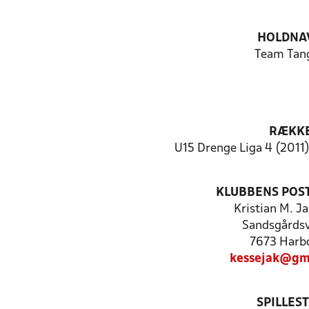
HOLDNA
Team Tan
RÆKK
U15 Drenge Liga 4 (2011)
KLUBBENS POS
Kristian M. J
Sandsgårdsv
7673 Harb
kessejak@gm
SPILLES