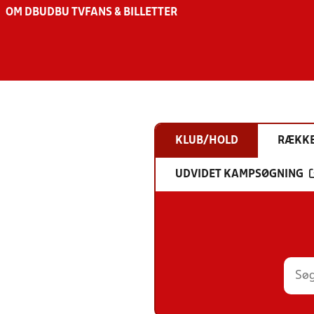
OM DBU
DBU TV
FANS & BILLETTER
KLUB/HOLD
RÆKK
UDVIDET KAMPSØGNING