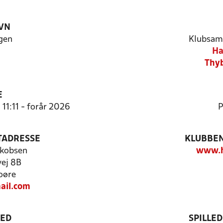
VN
gen
Klubsam
Ha
Thyb
E
 11:11 - forår 2026
P
TADRESSE
KLUBBEN
akobsen
www.h
ej 8B
oøre
ail.com
TED
SPILLE