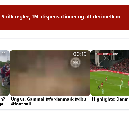
: Spilleregler, JM, dispensationer og alt derimellem
:11
00:19
en?
Ung vs. Gammel #fordanmark #dbu
Highlights: Danma
ger
#football