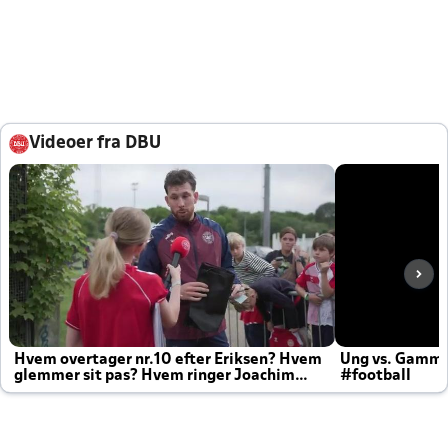
Videoer fra DBU
Hvem overtager nr.10 efter Eriksen? Hvem
Ung vs. Gamm
glemmer sit pas? Hvem ringer Joachim
#football
altid til efter kampe?