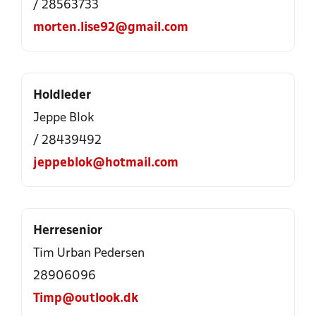
/ 28563733
morten.lise92@gmail.com
Holdleder
Jeppe Blok
/ 28439492
jeppeblok@hotmail.com
Herresenior
Tim Urban Pedersen
28906096
Timp@outlook.dk