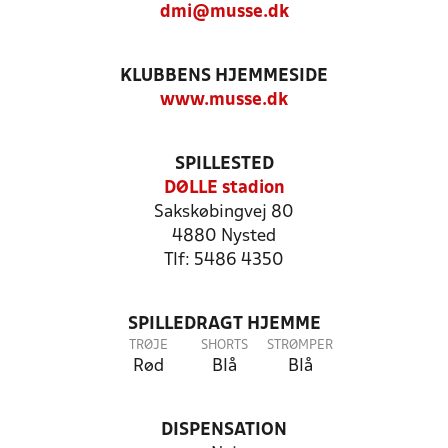
dmi@musse.dk
KLUBBENS HJEMMESIDE
www.musse.dk
SPILLESTED
DØLLE stadion
Sakskøbingvej 80
4880 Nysted
Tlf: 5486 4350
SPILLEDRAGT HJEMME
TRØJE
SHORTS
STRØMPER
Rød
Blå
Blå
DISPENSATION