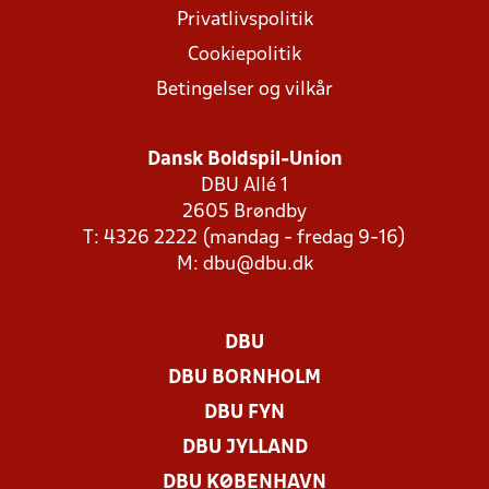
Privatlivspolitik
Cookiepolitik
Betingelser og vilkår
Dansk Boldspil-Union
DBU Allé 1
2605 Brøndby
T: 4326 2222 (mandag - fredag 9-16)
M:
dbu@dbu.dk
DBU
DBU BORNHOLM
DBU FYN
DBU JYLLAND
DBU KØBENHAVN