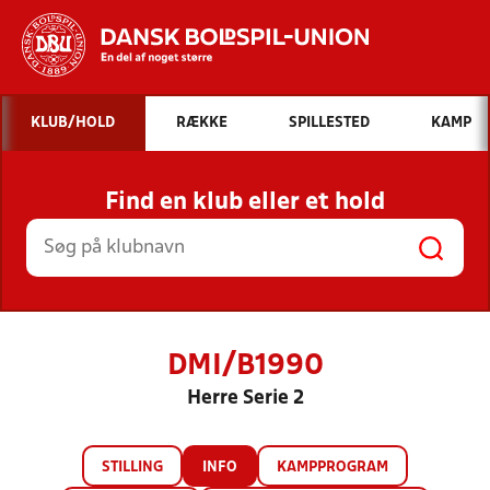
Hvad vil du søge efter?
KLUB/HOLD
RÆKKE
SPILLESTED
KAMP
INDHOLD OG NYHEDER
Find en klub eller et hold
STILLINGER, RESULTATER, KLUBBER OG
HOLD
DMI/B1990
Herre Serie 2
STILLING
INFO
KAMPPROGRAM