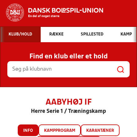
Hvad vil du søge efter?
KLUB/HOLD
RÆKKE
SPILLESTED
KAMP
INDHOLD OG NYHEDER
Find en klub eller et hold
STILLINGER, RESULTATER, KLUBBER OG
HOLD
AABYHØJ IF
Herre Serie 1 / Træningskamp
INFO
KAMPPROGRAM
KARANTÆNER