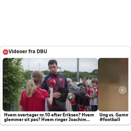
Videoer fra DBU
Hvem overtager nr.10 efter Eriksen? Hvem
Ung vs. Gamm
glemmer sit pas? Hvem ringer Joachim
#football
altid til efter kampe?