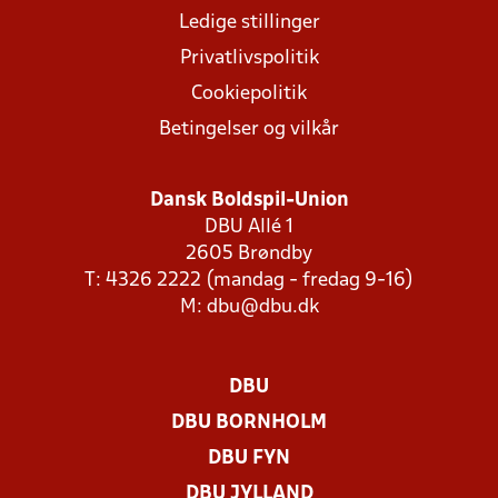
Ledige stillinger
Privatlivspolitik
Cookiepolitik
Betingelser og vilkår
Dansk Boldspil-Union
DBU Allé 1
2605 Brøndby
T: 4326 2222 (mandag - fredag 9-16)
M:
dbu@dbu.dk
DBU
DBU BORNHOLM
DBU FYN
DBU JYLLAND