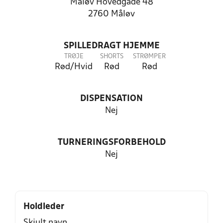
Måløv Hovedgade 48
2760 Måløv
SPILLEDRAGT HJEMME
TRØJE
SHORTS
STRØMPER
Rød/Hvid
Rød
Rød
DISPENSATION
Nej
TURNERINGSFORBEHOLD
Nej
Holdleder
Skjult navn