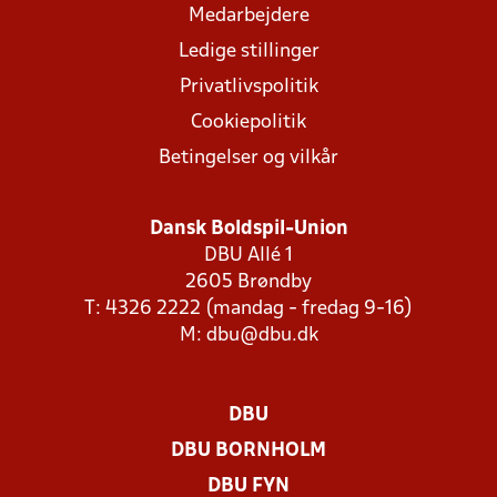
Medarbejdere
Ledige stillinger
Privatlivspolitik
Cookiepolitik
Betingelser og vilkår
Dansk Boldspil-Union
DBU Allé 1
2605 Brøndby
T: 4326 2222 (mandag - fredag 9-16)
M:
dbu@dbu.dk
DBU
DBU BORNHOLM
DBU FYN