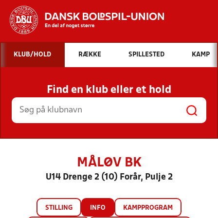
Hvad vil du søge efter?
KLUB/HOLD
RÆKKE
SPILLESTED
KAMP
INDHOLD OG NYHEDER
Find en klub eller et hold
STILLINGER, RESULTATER, KLUBBER OG
HOLD
MÅLØV BK
U14 Drenge 2 (10) Forår, Pulje 2
STILLING
INFO
KAMPPROGRAM