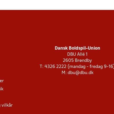
Dansk Boldspil-Union
DBU Allé 1
2605 Brøndby
T: 4326 2222 (mandag - fredag 9-16
M:
dbu@dbu.dk
ger
ik
 vilkår