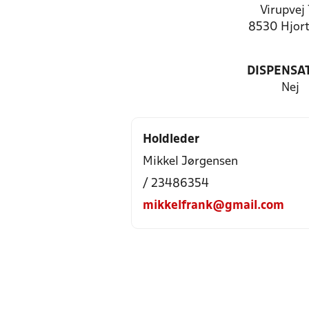
Virupvej
8530 Hjort
DISPENSA
Nej
Holdleder
Mikkel Jørgensen
/ 23486354
mikkelfrank@gmail.com