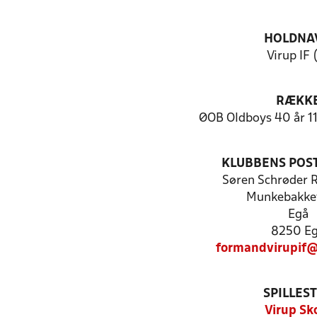
HOLDNA
Virup IF 
RÆKK
ØOB Oldboys 40 år 11
KLUBBENS POS
Søren Schrøder 
Munkebakke
Egå
8250 E
formandvirupif
SPILLES
Virup Sk