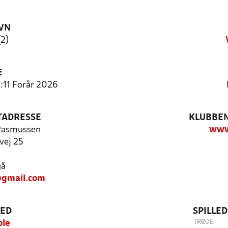
VN
(2)
E
:11 Forår 2026
TADRESSE
KLUBBEN
Rasmussen
www.
vej 25
gå
@gmail.com
TED
SPILLE
TRØJE
ole