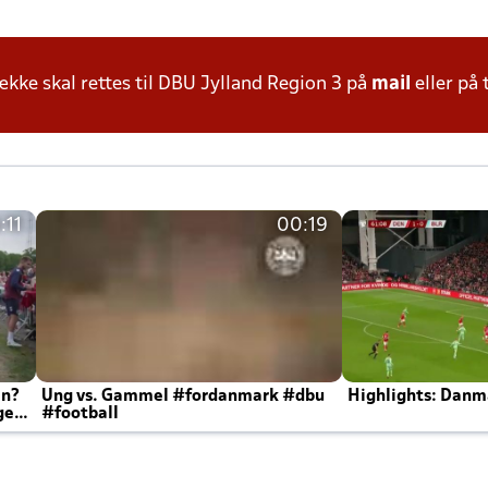
ke skal rettes til DBU Jylland Region 3 på
mail
eller på 
:11
00:19
en?
Ung vs. Gammel #fordanmark #dbu
Highlights: Danma
ger
#football