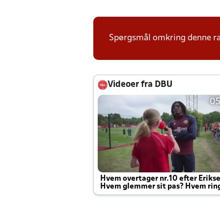
Spørgsmål omkring denne ræk
Videoer fra DBU
05
Hvem overtager nr.10 efter Eriks
Hvem glemmer sit pas? Hvem rin
Joachim altid til efter kampe?