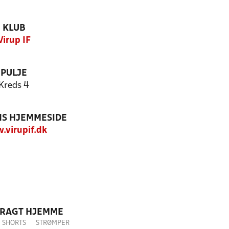
KLUB
Virup IF
PULJE
Kreds 4
S HJEMMESIDE
virupif.dk
DRAGT HJEMME
SHORTS
STRØMPER