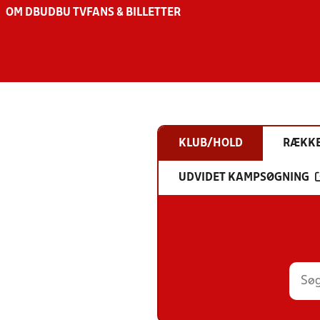
OM DBU
DBU TV
FANS & BILLETTER
KLUB/HOLD
RÆKK
UDVIDET KAMPSØGNING