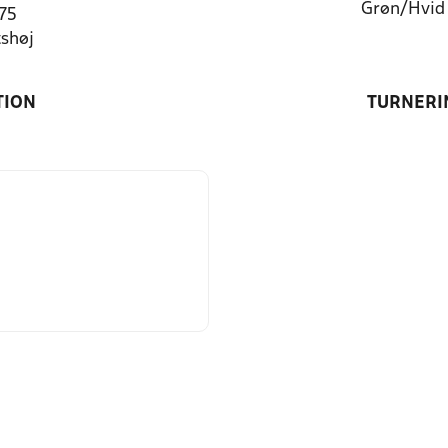
Grøn/Hvid
 75
shøj
TION
TURNERI