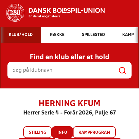
Hvad vil du søge efter?
KLUB/HOLD
RÆKKE
SPILLESTED
KAMP
INDHOLD OG NYHEDER
Find en klub eller et hold
STILLINGER, RESULTATER, KLUBBER OG
HOLD
HERNING KFUM
Herrer Serie 4 - Forår 2026, Pulje 67
STILLING
INFO
KAMPPROGRAM