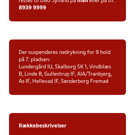
rettes til DBU Jylland på
mail
eller på tlf:
8939 9999
Der suspenderes nedrykning for 9 hold
på 7. pladsen:
Lundergård IU, Skalborg SK 1, Vindblæs
B, Linde B, Gullestrup IF, AIA/Tranbjerg,
As IF, Hellevad IF, Sønderborg Fremad
Rækkebeskrivelser