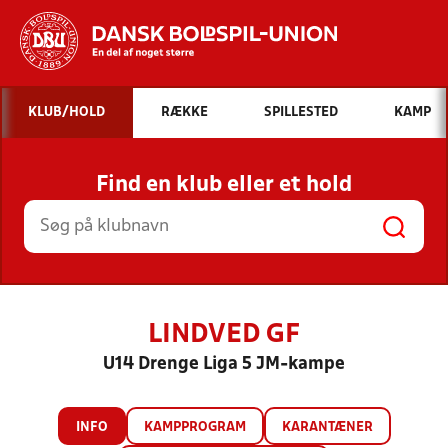
Hvad vil du søge efter?
KLUB/HOLD
RÆKKE
SPILLESTED
KAMP
INDHOLD OG NYHEDER
Find en klub eller et hold
STILLINGER, RESULTATER, KLUBBER OG
HOLD
LINDVED GF
U14 Drenge Liga 5 JM-kampe
INFO
KAMPPROGRAM
KARANTÆNER