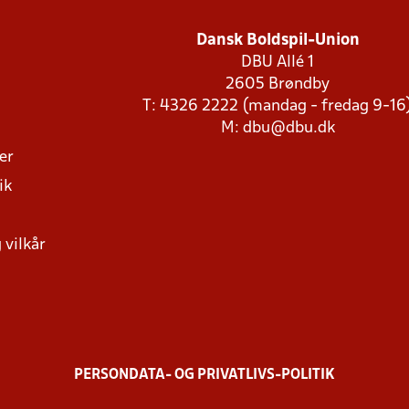
Dansk Boldspil-Union
DBU Allé 1
2605 Brøndby
T: 4326 2222 (mandag - fredag 9-16
M:
dbu@dbu.dk
ger
ik
 vilkår
PERSONDATA- OG PRIVATLIVS-POLITIK