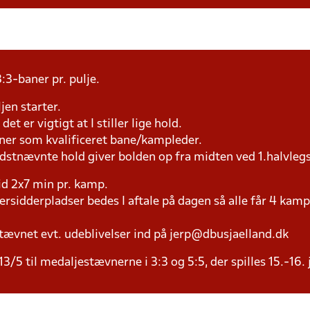
:3-baner pr. pulje.
jen starter.
et er vigtigt at I stiller lige hold.
æner som kvalificeret bane/kampleder.
idstnævnte hold giver bolden op fra midten ved 1.halvleg
tid 2x7 min pr. kamp.
versidderpladser bedes I aftale på dagen så alle får 4 kamp
tævnet evt. udeblivelser ind på jerp@dbusjaelland.dk
3/5 til medaljestævnerne i 3:3 og 5:5, der spilles 15.-16. 