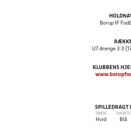
HOLDNA
Borup IF Fodb
RÆKK
U7 drenge 3:3 (17
KLUBBENS HJ
www.borupfod
SPILLEDRAGT
TRØJE
SHORTS
Hvid
Blå