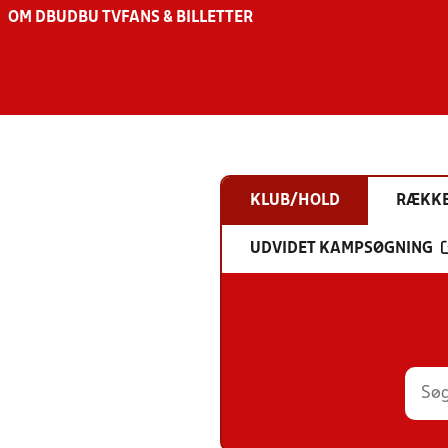
OM DBU
DBU TV
FANS & BILLETTER
KLUB/HOLD
RÆKK
UDVIDET KAMPSØGNING