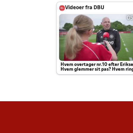
Videoer fra DBU
05
Hvem overtager nr.10 efter Eriks
Hvem glemmer sit pas? Hvem rin
Joachim altid til efter kampe?