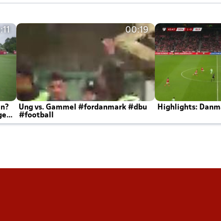
:11
00:19
en?
Ung vs. Gammel #fordanmark #dbu
Highlights: Danma
ger
#football