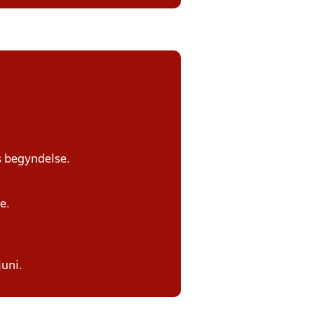
s begyndelse.
e.
juni.