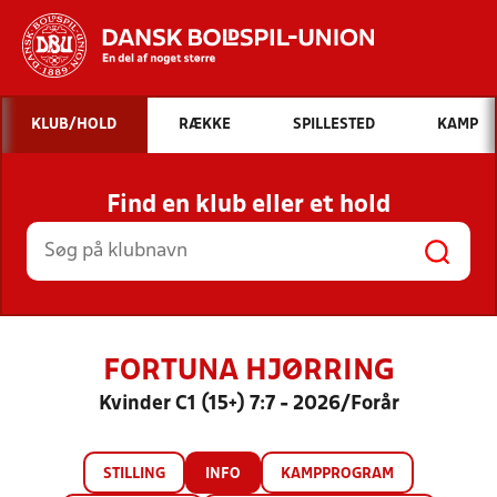
Hvad vil du søge efter?
KLUB/HOLD
RÆKKE
SPILLESTED
KAMP
INDHOLD OG NYHEDER
Find en klub eller et hold
STILLINGER, RESULTATER, KLUBBER OG
HOLD
FORTUNA HJØRRING
Kvinder C1 (15+) 7:7 - 2026/Forår
STILLING
INFO
KAMPPROGRAM