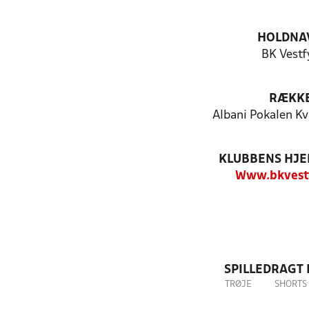
HOLDNA
BK Vestf
RÆKK
Albani Pokalen K
KLUBBENS HJ
Www.bkvest
SPILLEDRAGT
TRØJE
SHORTS