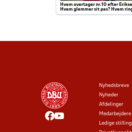
Hvem overtager nr.10 efter Eriks
Hvem glemmer sit pas? Hvem rin
Joachim altid til efter kampe?
Nyhedsbreve
Nyheder
Afdelinger
Medarbejdere
Ledige stillin