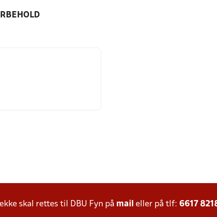
ORBEHOLD
ke skal rettes til DBU Fyn på
mail
eller på tlf:
6617 821