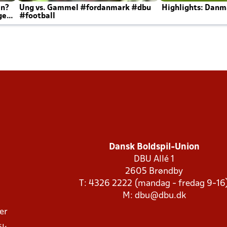
en?
Ung vs. Gammel #fordanmark #dbu
Highlights: Danma
ger
#football
Dansk Boldspil-Union
DBU Allé 1
2605 Brøndby
T: 4326 2222 (mandag - fredag 9-16
M:
dbu@dbu.dk
ger