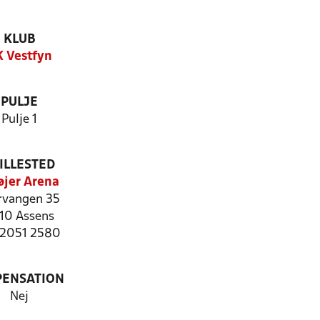
KLUB
 Vestfyn
PULJE
Pulje 1
ILLESTED
øjer Arena
vangen 35
10 Assens
: 2051 2580
PENSATION
Nej