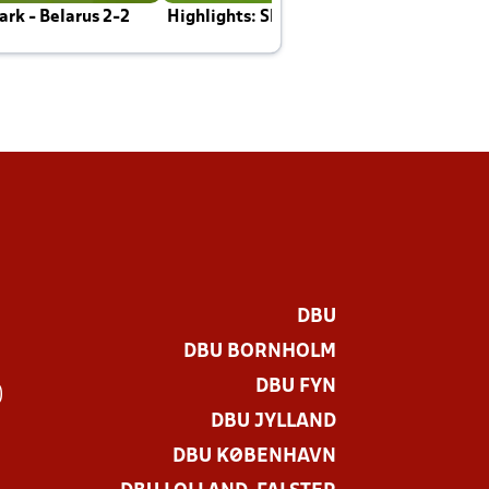
rk - Belarus 2-2
Highlights: Skotland - Danmark 4-2
J
E
DBU
DBU BORNHOLM
DBU FYN
)
DBU JYLLAND
DBU KØBENHAVN