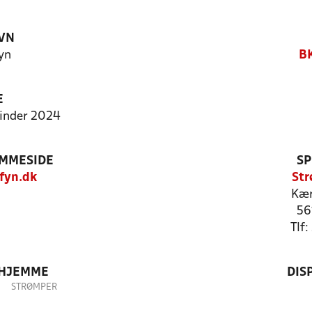
VN
yn
BK
E
vinder 2024
EMMESIDE
SP
fyn.dk
Str
Kær
56
Tlf
 HJEMME
DIS
STRØMPER