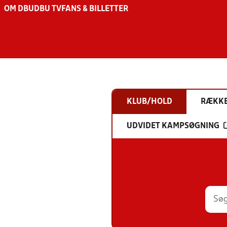
OM DBU
DBU TV
FANS & BILLETTER
KLUB/HOLD
RÆKK
UDVIDET KAMPSØGNING