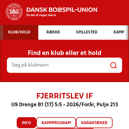
Hvad vil du søge efter?
KLUB/HOLD
RÆKKE
SPILLESTED
KAMP
INDHOLD OG NYHEDER
Find en klub eller et hold
STILLINGER, RESULTATER, KLUBBER OG
HOLD
FJERRITSLEV IF
U9 Drenge B1 (17) 5:5 - 2026/Forår, Pulje 213
INFO
KAMPPROGRAM
KARANTÆNER