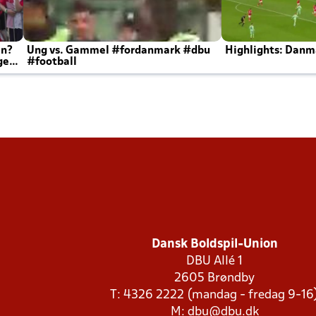
en?
Ung vs. Gammel #fordanmark #dbu
Highlights: Danma
ger
#football
Dansk Boldspil-Union
DBU Allé 1
2605 Brøndby
T: 4326 2222 (mandag - fredag 9-16
M:
dbu@dbu.dk