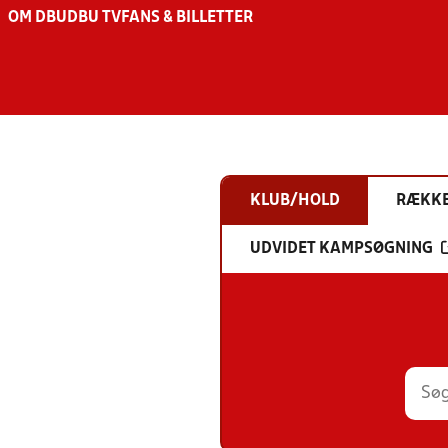
OM DBU
DBU TV
FANS & BILLETTER
KLUB/HOLD
RÆKK
UDVIDET KAMPSØGNING