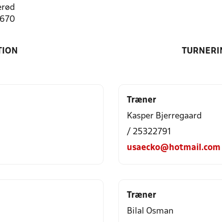
erød
1670
TION
TURNERI
Træner
Kasper Bjerregaard
/ 25322791
usaecko@hotmail.com
Træner
Bilal Osman