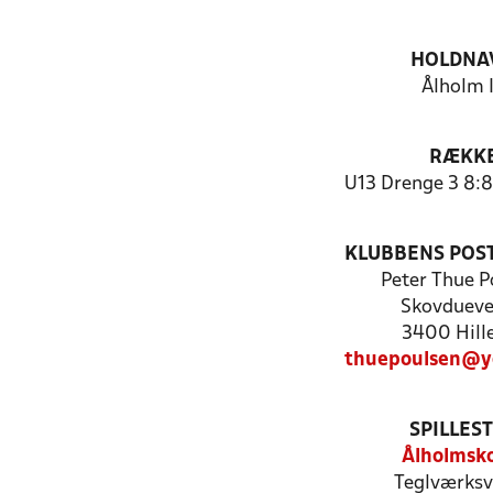
HOLDNA
Ålholm 
RÆKK
U13 Drenge 3 8:8
KLUBBENS POS
Peter Thue P
Skovdueve
3400 Hill
thuepoulsen@y
SPILLES
Ålholmsk
Teglværksv