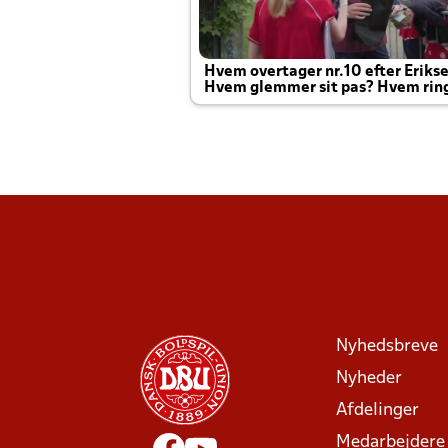
Hvem overtager nr.10 efter Eriks
Hvem glemmer sit pas? Hvem rin
Joachim altid til efter kampe?
Nyhedsbreve
Nyheder
Afdelinger
Medarbejdere