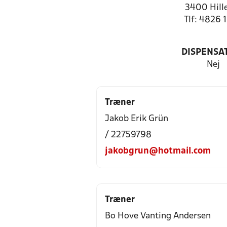
3400 Hill
Tlf: 4826 
DISPENSA
Nej
Træner
Jakob Erik Grün
/ 22759798
jakobgrun@hotmail.com
Træner
Bo Hove Vanting Andersen