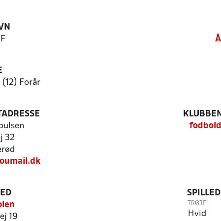
VN
IF
Å
E
 (12) Forår
TADRESSE
KLUBBEN
oulsen
fodbold
j 32
erød
oumail.dk
TED
SPILLE
TRØJE
olen
Hvid
ej 19