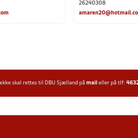
26240308
com
amaren20@hotmail.c
ke skal rettes til DBU Sjælland på
mail
eller på tlf:
463