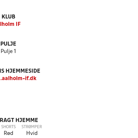
KLUB
lholm IF
PULJE
Pulje 1
S HJEMMESIDE
.aalholm-if.dk
DRAGT HJEMME
SHORTS
STRØMPER
Rød
Hvid