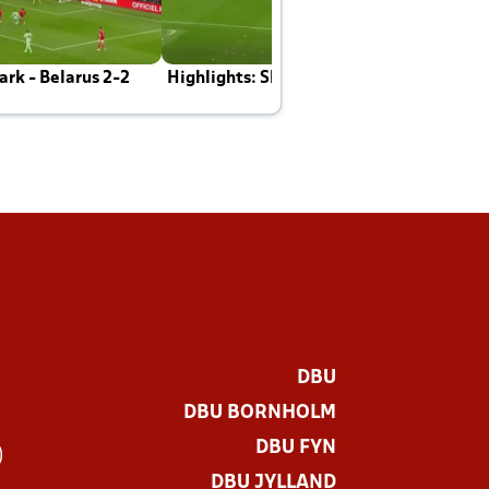
rk - Belarus 2-2
Highlights: Skotland - Danmark 4-2
J
E
DBU
DBU BORNHOLM
DBU FYN
)
DBU JYLLAND