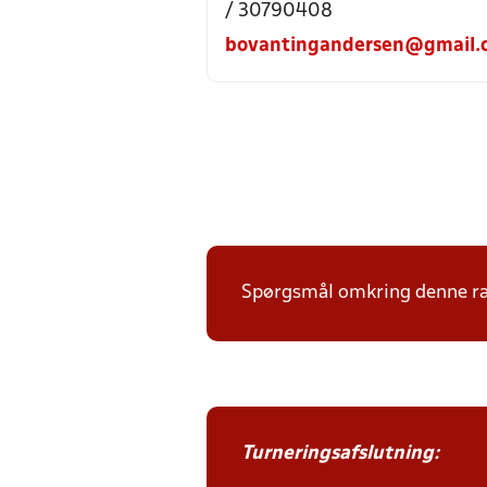
/ 30790408
bovantingandersen@gmail.
Spørgsmål omkring denne ræk
Turneringsafslutning: