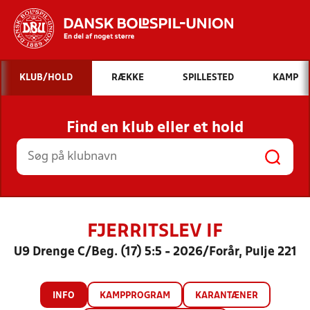
Hvad vil du søge efter?
KLUB/HOLD
RÆKKE
SPILLESTED
KAMP
INDHOLD OG NYHEDER
Find en klub eller et hold
STILLINGER, RESULTATER, KLUBBER OG
HOLD
FJERRITSLEV IF
U9 Drenge C/Beg. (17) 5:5 - 2026/Forår, Pulje 221
INFO
KAMPPROGRAM
KARANTÆNER