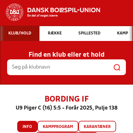
Hvad vil du søge efter?
KLUB/HOLD
RÆKKE
SPILLESTED
KAMP
INDHOLD OG NYHEDER
Find en klub eller et hold
STILLINGER, RESULTATER, KLUBBER OG
HOLD
BORDING IF
U9 Piger C (16) 5:5 - Forår 2025, Pulje 138
INFO
KAMPPROGRAM
KARANTÆNER