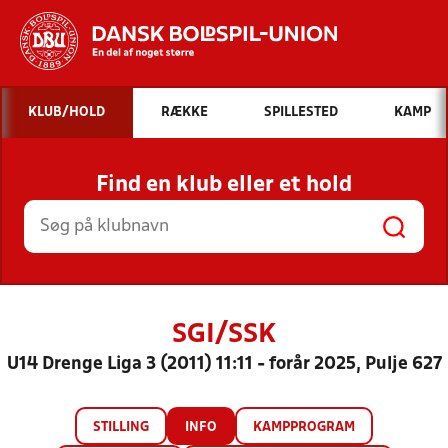
Hvad vil du søge efter?
KLUB/HOLD
RÆKKE
SPILLESTED
KAMP
INDHOLD OG NYHEDER
Find en klub eller et hold
STILLINGER, RESULTATER, KLUBBER OG
HOLD
SGI/SSK
U14 Drenge Liga 3 (2011) 11:11 - forår 2025, Pulje 627
STILLING
INFO
KAMPPROGRAM