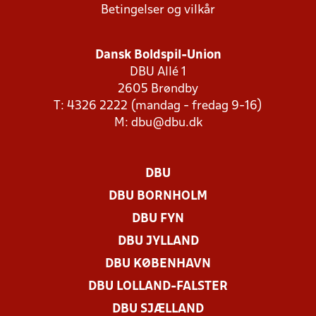
Betingelser og vilkår
Dansk Boldspil-Union
DBU Allé 1
2605 Brøndby
T: 4326 2222 (mandag - fredag 9-16)
M:
dbu@dbu.dk
DBU
DBU BORNHOLM
DBU FYN
DBU JYLLAND
DBU KØBENHAVN
DBU LOLLAND-FALSTER
DBU SJÆLLAND