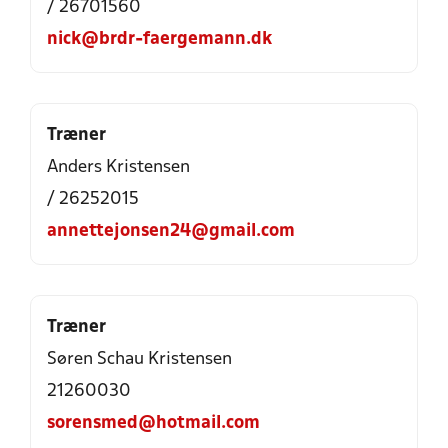
/ 26701560
nick@brdr-faergemann.dk
Træner
Anders Kristensen
/ 26252015
annettejonsen24@gmail.com
Træner
Søren Schau Kristensen
21260030
sorensmed@hotmail.com