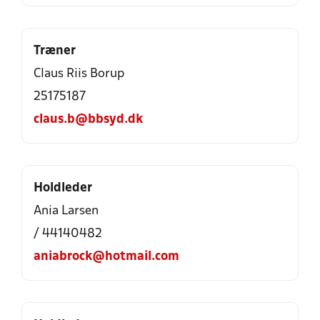
Træner
Claus Riis Borup
25175187
claus.b@bbsyd.dk
Holdleder
Ania Larsen
/ 44140482
aniabrock@hotmail.com