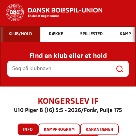
Hvad vil du søge efter?
KLUB/HOLD
RÆKKE
SPILLESTED
KAMP
INDHOLD OG NYHEDER
Find en klub eller et hold
STILLINGER, RESULTATER, KLUBBER OG
HOLD
KONGERSLEV IF
U10 Piger B (16) 5:5 - 2026/Forår, Pulje 175
INFO
KAMPPROGRAM
KARANTÆNER