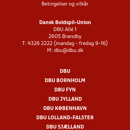
Betingelser og vilkår
Dansk Boldspil-Union
DBU Allé 1
2605 Brøndby
T: 4326 2222 (mandag - fredag 9-16)
M:
dbu@dbu.dk
DBU
DBU BORNHOLM
DBU FYN
DBU JYLLAND
DBU KØBENHAVN
DBU LOLLAND-FALSTER
DBU SJÆLLAND