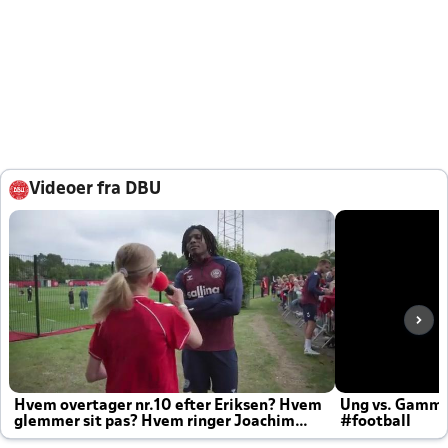
Videoer fra DBU
Hvem overtager nr.10 efter Eriksen? Hvem
Ung vs. Gamm
glemmer sit pas? Hvem ringer Joachim
#football
altid til efter kampe?