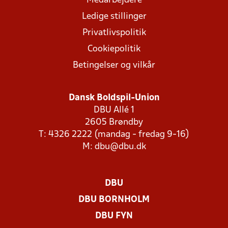
Medarbejdere
Ledige stillinger
Privatlivspolitik
Cookiepolitik
Betingelser og vilkår
Dansk Boldspil-Union
DBU Allé 1
2605 Brøndby
T: 4326 2222 (mandag - fredag 9-16)
M:
dbu@dbu.dk
DBU
DBU BORNHOLM
DBU FYN