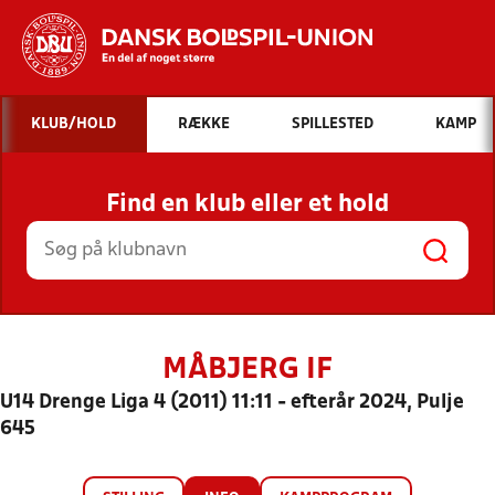
Hvad vil du søge efter?
KLUB/HOLD
RÆKKE
SPILLESTED
KAMP
INDHOLD OG NYHEDER
Find en klub eller et hold
STILLINGER, RESULTATER, KLUBBER OG
HOLD
MÅBJERG IF
U14 Drenge Liga 4 (2011) 11:11 - efterår 2024, Pulje
645