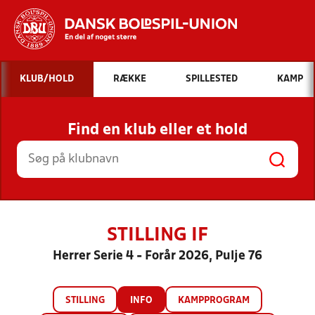
Hvad vil du søge efter?
KLUB/HOLD
RÆKKE
SPILLESTED
KAMP
INDHOLD OG NYHEDER
Find en klub eller et hold
STILLINGER, RESULTATER, KLUBBER OG
HOLD
STILLING IF
Herrer Serie 4 - Forår 2026, Pulje 76
STILLING
INFO
KAMPPROGRAM