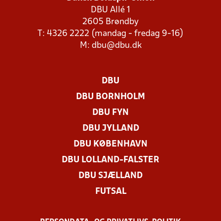
DBU Allé 1
2605 Brøndby
T: 4326 2222 (mandag - fredag 9-16)
M:
dbu@dbu.dk
DBU
DBU BORNHOLM
DBU FYN
DBU JYLLAND
DBU KØBENHAVN
DBU LOLLAND-FALSTER
DBU SJÆLLAND
FUTSAL