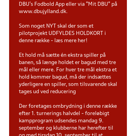
DBU’s Fodbold App eller via ”Mit DBU” på
www.dbujylland.dk.
Som noget NYT skal der som et
pilotprojekt UDFYLDES HOLDKORT i
denne række - læs mere her!
Et hold må sætte én ekstra spiller på
banen, så længe holdet er bagud med tre
mål eller mere. For hver tre mål ekstra et
hold kommer bagud, må der indsættes
yderligere en spiller, som tilsvarende skal
tages ud ved reducering
Der foretages ombrydning i denne række
efter 1. turnerings halvdel - foreløbigt
kampprogram udsendes mandag 9.
september og klubberne har herefter til
og med tirsdag 10. september til at