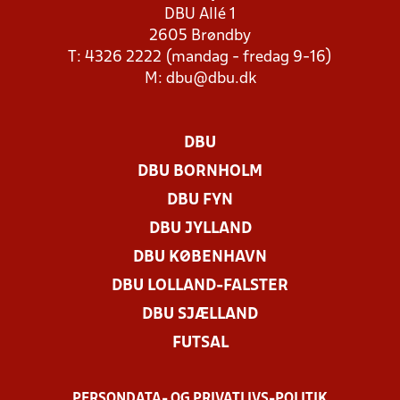
DBU Allé 1
2605 Brøndby
T: 4326 2222 (mandag - fredag 9-16)
M:
dbu@dbu.dk
DBU
DBU BORNHOLM
DBU FYN
DBU JYLLAND
DBU KØBENHAVN
DBU LOLLAND-FALSTER
DBU SJÆLLAND
FUTSAL
PERSONDATA- OG PRIVATLIVS-POLITIK