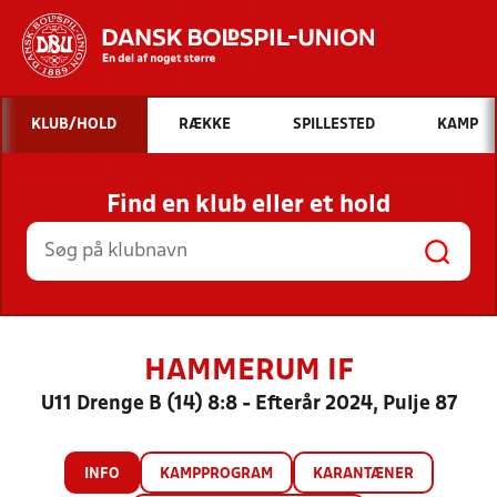
Hvad vil du søge efter?
KLUB/HOLD
RÆKKE
SPILLESTED
KAMP
INDHOLD OG NYHEDER
Find en klub eller et hold
STILLINGER, RESULTATER, KLUBBER OG
HOLD
HAMMERUM IF
U11 Drenge B (14) 8:8 - Efterår 2024, Pulje 87
INFO
KAMPPROGRAM
KARANTÆNER