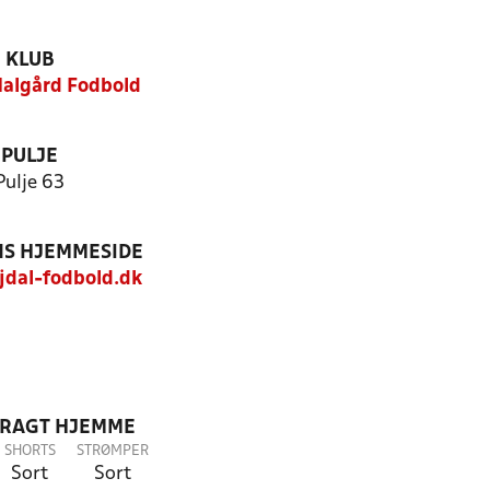
KLUB
algård Fodbold
PULJE
Pulje 63
S HJEMMESIDE
dal-fodbold.dk
DRAGT HJEMME
SHORTS
STRØMPER
Sort
Sort