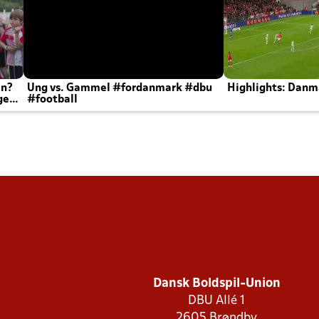
en?
Ung vs. Gammel #fordanmark #dbu
Highlights: Danma
ger
#football
Dansk Boldspil-Union
DBU Allé 1
2605 Brøndby