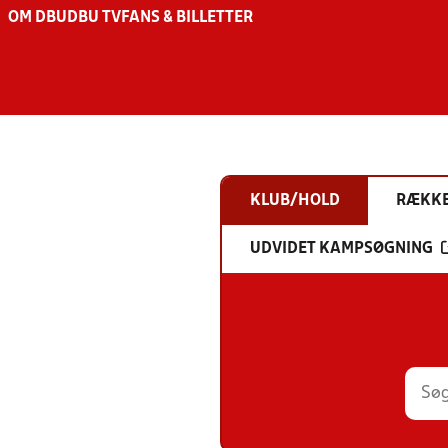
OM DBU
DBU TV
FANS & BILLETTER
KLUB/HOLD
RÆKK
UDVIDET KAMPSØGNING