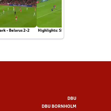
rk - Belarus 2-2
Highlights: Skotland - Danmark 4-2
J
E
DBU
DBU BORNHOLM