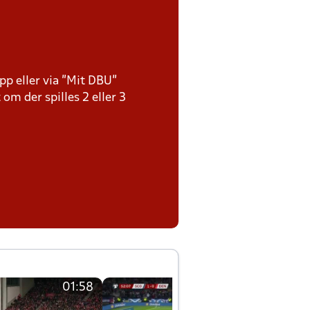
pp eller via ”Mit DBU”
 om der spilles 2 eller 3
01:58
01:58