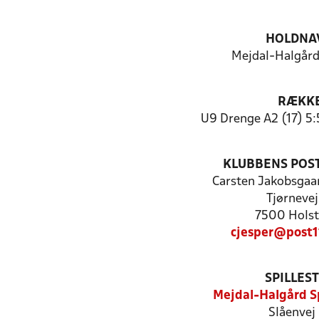
HOLDNA
Mejdal-Halgård
RÆKK
U9 Drenge A2 (17) 5:
KLUBBENS POS
Carsten Jakobsgaa
Tjørnevej
7500 Holst
cjesper@post11
SPILLES
Mejdal-Halgård S
Slåenvej