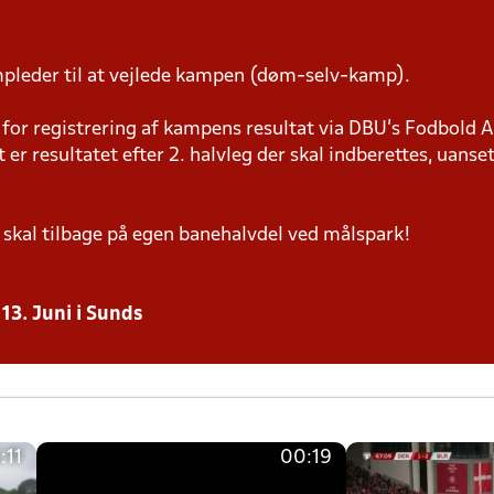
pleder til at vejlede kampen (døm-selv-kamp).
or registrering af kampens resultat via DBU’s Fodbold A
t er resultatet efter 2. halvleg der skal indberettes, uanset
 skal tilbage på egen banehalvdel ved målspark!
13. Juni i Sunds
:11
00:19