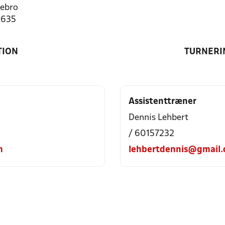
ebro
3635
TION
TURNERI
Assistenttræner
Dennis Lehbert
/ 60157232
m
lehbertdennis@gmail