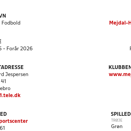
VN
 Fodbold
Mejdal-H
E
5 - Forår 2026
TADRESSE
KLUBBEN
rd Jespersen
www.mej
 41
ebro
.tele.dk
TED
SPILLE
TRØJE
portscenter
Grøn
 61