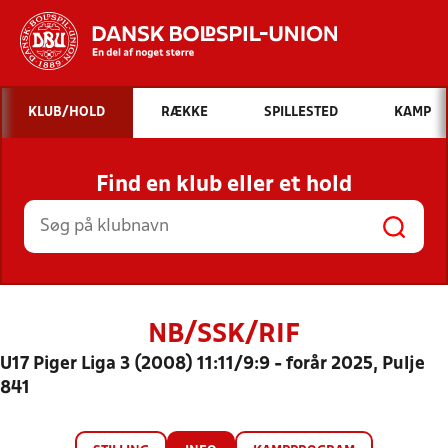
Hvad vil du søge efter?
KLUB/HOLD
RÆKKE
SPILLESTED
KAMP
INDHOLD OG NYHEDER
Find en klub eller et hold
STILLINGER, RESULTATER, KLUBBER OG
HOLD
NB/SSK/RIF
U17 Piger Liga 3 (2008) 11:11/9:9 - forår 2025, Pulje
841