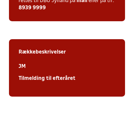
rettes til DBU Jylland på
mail
eller på tlf:
8939 9999
Rækkebeskrivelser
JM
Tilmelding til efteråret