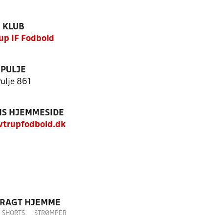
KLUB
up IF Fodbold
PULJE
ulje 861
S HJEMMESIDE
trupfodbold.dk
DRAGT HJEMME
SHORTS
STRØMPER