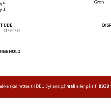
Grøn
j 4
y J
T UDE
DIS
STRØMPER
ORBEHOLD
ke skal rettes til DBU Jylland på
mail
eller på tlf:
8939