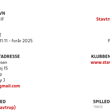
VN
 IF
Stavtr
E
11:11 - forår 2025
P
TADRESSE
KLUBBEN
esen
www.stav
j 15
p
y J
gmail.com
TED
SPILLE
TRØJE
tavtrup)