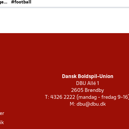
ger
#football
Dansk Boldspil-Union
DBU Allé 1
2605 Brøndby
T: 4326 2222 (mandag - fredag 9-16
M:
dbu@dbu.dk
ger
ik