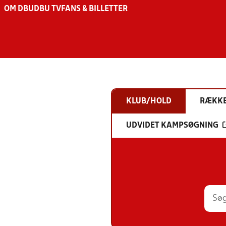
OM DBU
DBU TV
FANS & BILLETTER
KLUB/HOLD
RÆKK
UDVIDET KAMPSØGNING