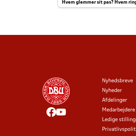
Hvem glemmer sit pas? Hvem rin
Joachim altid til efter kampe?
Nyhedsbreve
Nyheder
Afdelinger
Medarbejdere
Ledige stillin
Privatlivspolit