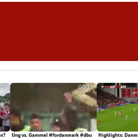
:11
00:19
en?
Ung vs. Gammel #fordanmark #dbu
Highlights: Danma