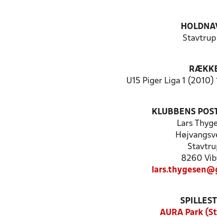
HOLDNA
Stavtrup
RÆKK
U15 Piger Liga 1 (2010) 
KLUBBENS POS
Lars Thyg
Højvangsve
Stavtru
8260 Vib
lars.thygesen@
SPILLES
AURA Park (S