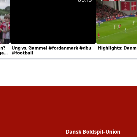
:11
00:19
en?
Ung vs. Gammel #fordanmark #dbu
Highlights: Danma
ger
#football
Dansk Boldspil-Union