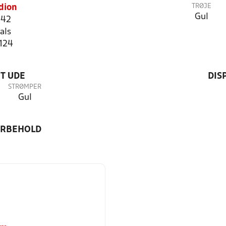
TRØJE
dion
Gul
 42
als
5124
T UDE
DIS
STRØMPER
Gul
ORBEHOLD