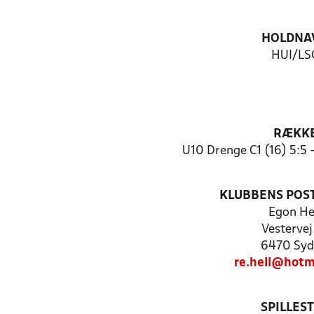
HOLDNA
HUI/LS
RÆKK
U10 Drenge C1 (16) 5:5
KLUBBENS POS
Egon He
Vestervej
6470 Syd
re.hell@hotm
SPILLES