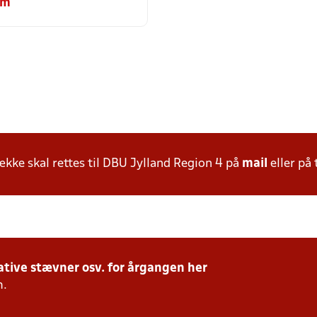
om
ke skal rettes til DBU Jylland Region 4 på
mail
eller på 
tive stævner osv. for årgangen her
m.