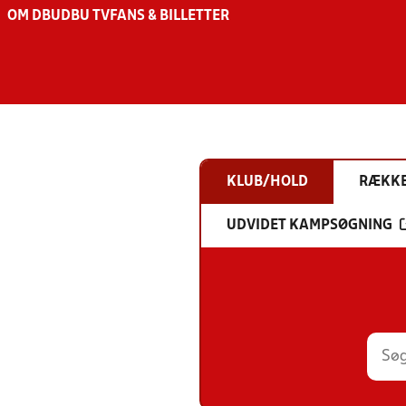
OM DBU
DBU TV
FANS & BILLETTER
KLUB/HOLD
RÆKK
UDVIDET KAMPSØGNING