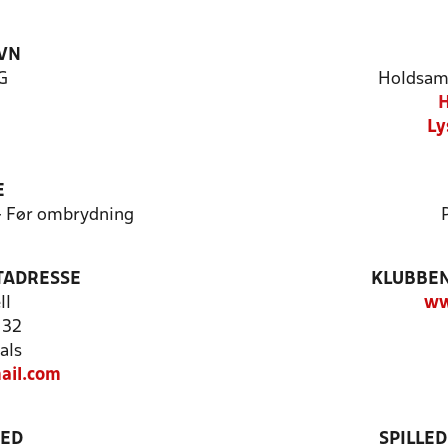
VN
G
Holdsam
H
Ly
E
 - Før ombrydning
TADRESSE
KLUBBEN
ll
ww
 32
als
ail.com
TED
SPILLE