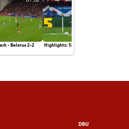
01:58
01:58
rk - Belarus 2-2
Highlights: Skotland - Danmark 4-2
J
E
DBU