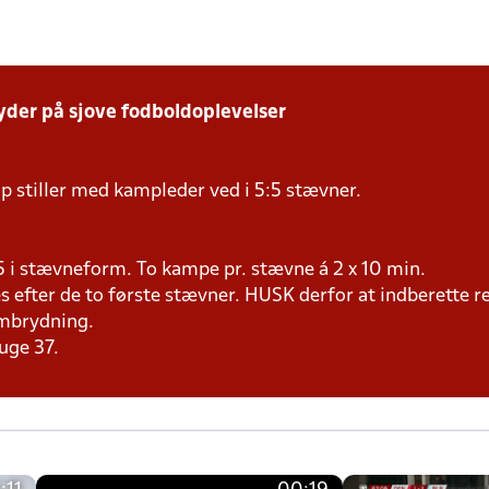
yder på sjove fodboldoplevelser
p stiller med kampleder ved i 5:5 stævner.
25 i stævneform. To kampe pr. stævne á 2 x 10 min.
efter de to første stævner. HUSK derfor at indberette re
ombrydning.
uge 37.