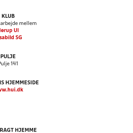
KLUB
arbejde mellem
ørup UI
sabild SG
PULJE
Pulje 141
S HJEMMESIDE
w.hui.dk
DRAGT HJEMME