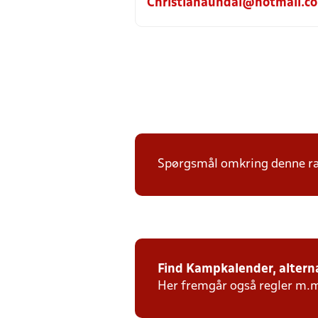
Christianaundal@hotmail.c
Spørgsmål omkring denne ræk
Find Kampkalender, alterna
Her fremgår også regler m.