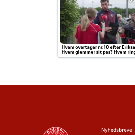
05
Hvem overtager nr.10 efter Eriks
Hvem glemmer sit pas? Hvem rin
Joachim altid til efter kampe?
Nyhedsbreve