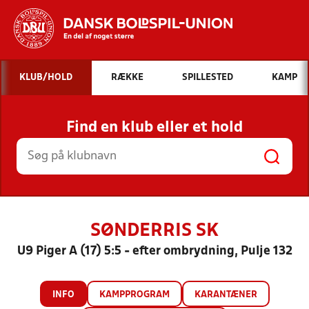
Hvad vil du søge efter?
KLUB/HOLD
RÆKKE
SPILLESTED
KAMP
INDHOLD OG NYHEDER
Find en klub eller et hold
STILLINGER, RESULTATER, KLUBBER OG
HOLD
SØNDERRIS SK
U9 Piger A (17) 5:5 - efter ombrydning, Pulje 132
INFO
KAMPPROGRAM
KARANTÆNER