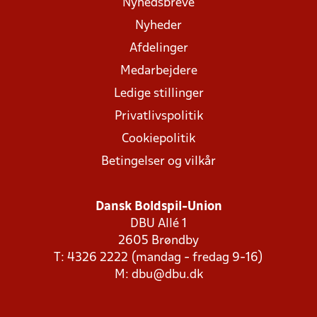
Nyhedsbreve
Nyheder
Afdelinger
Medarbejdere
Ledige stillinger
Privatlivspolitik
Cookiepolitik
Betingelser og vilkår
Dansk Boldspil-Union
DBU Allé 1
2605 Brøndby
T: 4326 2222 (mandag - fredag 9-16)
M:
dbu@dbu.dk