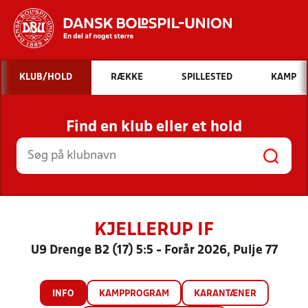
Hvad vil du søge efter?
KLUB/HOLD
RÆKKE
SPILLESTED
KAMP
INDHOLD OG NYHEDER
Find en klub eller et hold
STILLINGER, RESULTATER, KLUBBER OG
HOLD
KJELLERUP IF
U9 Drenge B2 (17) 5:5 - Forår 2026, Pulje 77
INFO
KAMPPROGRAM
KARANTÆNER