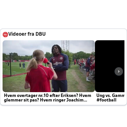
Videoer fra DBU
Hvem overtager nr.10 efter Eriksen? Hvem
Ung vs. Gamm
glemmer sit pas? Hvem ringer Joachim
#football
altid til efter kampe?