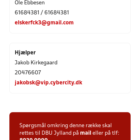
Ole Ebbesen
61684381 / 61684381
elskerfck3@gmail.com
Hjælper
Jakob Kirkegaard
20476607
jakobsk@vip.cybercity.dk
Spørgsmål omkring denne række skal
rettes til DBU Jylland på
mail
eller på tlf: