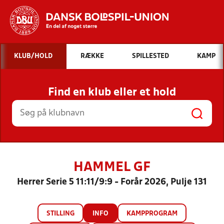
Hvad vil du søge efter?
KLUB/HOLD
RÆKKE
SPILLESTED
KAMP
INDHOLD OG NYHEDER
Find en klub eller et hold
STILLINGER, RESULTATER, KLUBBER OG
HOLD
HAMMEL GF
Herrer Serie 5 11:11/9:9 - Forår 2026, Pulje 131
STILLING
INFO
KAMPPROGRAM