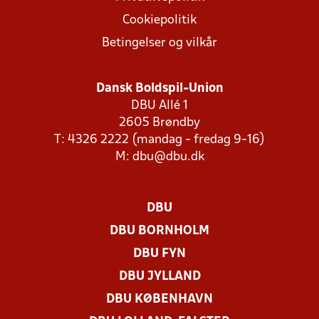
Cookiepolitik
Betingelser og vilkår
Dansk Boldspil-Union
DBU Allé 1
2605 Brøndby
T: 4326 2222 (mandag - fredag 9-16)
M:
dbu@dbu.dk
DBU
DBU BORNHOLM
DBU FYN
DBU JYLLAND
DBU KØBENHAVN