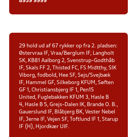
8939 9999
29 hold ud af 67 rykker op fra 2. pladsen:
Østervraa IF, Vraa/Børglum IF, Langholt
SK, KB81 Aalborg 2, Svenstrup-Godthåb
IF, Skals FF 2, Thisted FC, FS Midtthy, SIK
Viborg, fodbold, Hee SF, Sejs/Svejbæk
IF, Hammel GF, Silkeborg KFUM, Søften
GF 1, Christiansbjerg IF 1, Pen15
United, Fuglebakken KFUM 3, Hasle B
4, Hasle B 5, Grejs-Dalen IK, Brande O. B.,
Gauerslund IF, Blåbjerg BK, Vester Nebel
IF, Jerne IF, Vejen SF, Toftlund IF 1, Starup
IF (H), Hjordkær UIF.