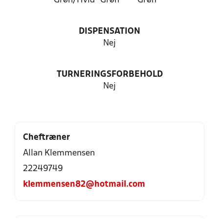
Grøn/Hvid
Grøn
Grøn
DISPENSATION
Nej
TURNERINGSFORBEHOLD
Nej
Cheftræner
Allan Klemmensen
22249749
klemmensen82@hotmail.com