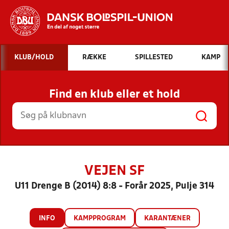
Hvad vil du søge efter?
KLUB/HOLD
RÆKKE
SPILLESTED
KAMP
INDHOLD OG NYHEDER
Find en klub eller et hold
STILLINGER, RESULTATER, KLUBBER OG
HOLD
VEJEN SF
U11 Drenge B (2014) 8:8 - Forår 2025, Pulje 314
INFO
KAMPPROGRAM
KARANTÆNER