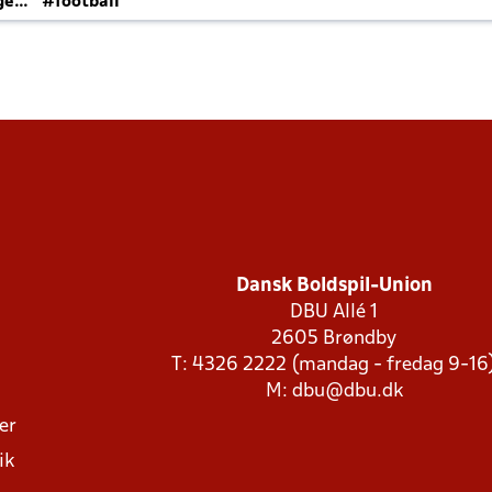
ger
#football
Dansk Boldspil-Union
DBU Allé 1
2605 Brøndby
T: 4326 2222 (mandag - fredag 9-16
M:
dbu@dbu.dk
ger
ik