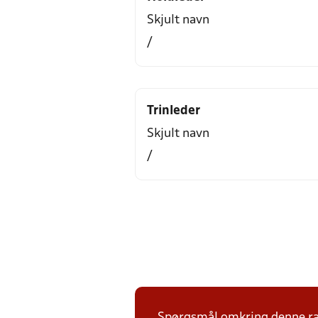
Skjult navn
/
Trinleder
Skjult navn
/
Spørgsmål omkring denne ræk