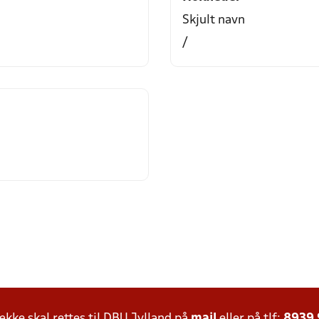
Skjult navn
/
ke skal rettes til DBU Jylland på
mail
eller på tlf:
8939