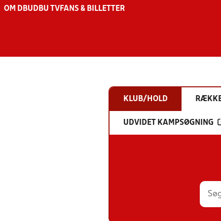
OM DBU
DBU TV
FANS & BILLETTER
KLUB/HOLD
RÆKK
UDVIDET KAMPSØGNING