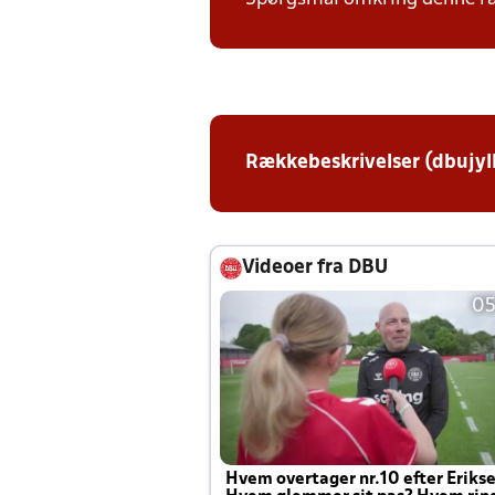
Rækkebeskrivelser (dbujyl
Videoer fra DBU
05
Hvem overtager nr.10 efter Eriks