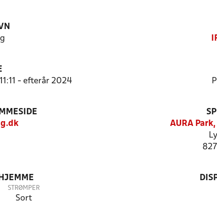
VN
ng
I
E
11:11 - efterår 2024
P
EMMESIDE
SP
g.dk
AURA Park,
Ly
827
 HJEMME
DIS
STRØMPER
Sort