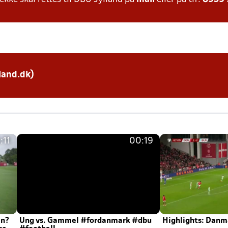
land.dk)
:11
00:19
en?
Ung vs. Gammel #fordanmark #dbu
Highlights: Danma