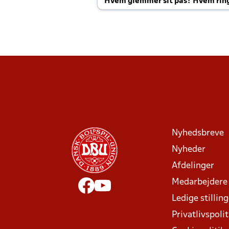
Hvem glemmer sit pas? Hvem rin
Joachim altid til efter kampe?
Nyhedsbreve
Nyheder
Afdelinger
Medarbejdere
Ledige stillin
Privatlivspolit