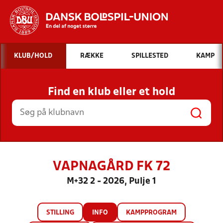
Hvad vil du søge efter?
KLUB/HOLD
RÆKKE
SPILLESTED
KAMP
INDHOLD OG NYHEDER
Find en klub eller et hold
STILLINGER, RESULTATER, KLUBBER OG
HOLD
VAPNAGÅRD FK 72
M+32 2 - 2026, Pulje 1
STILLING
INFO
KAMPPROGRAM