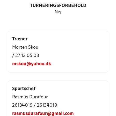
TURNERINGSFORBEHOLD
Nej
Træner
Morten Skou
/ 27 12 05 03
mskou@yahoo.dk
Sportschef
Rasmus Durafour
26134019 / 26134019
rasmusdurafour@gmail.com