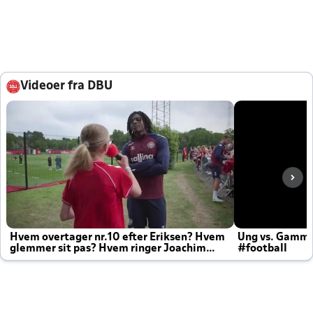
Videoer fra DBU
Hvem overtager nr.10 efter Eriksen? Hvem
Ung vs. Gamm
glemmer sit pas? Hvem ringer Joachim
#football
altid til efter kampe?