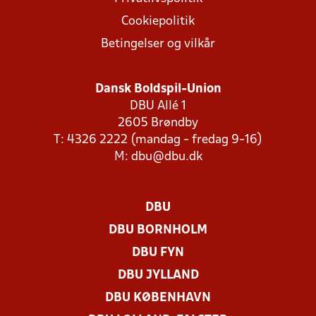
Cookiepolitik
Betingelser og vilkår
Dansk Boldspil-Union
DBU Allé 1
2605 Brøndby
T: 4326 2222 (mandag - fredag 9-16)
M:
dbu@dbu.dk
DBU
DBU BORNHOLM
DBU FYN
DBU JYLLAND
DBU KØBENHAVN