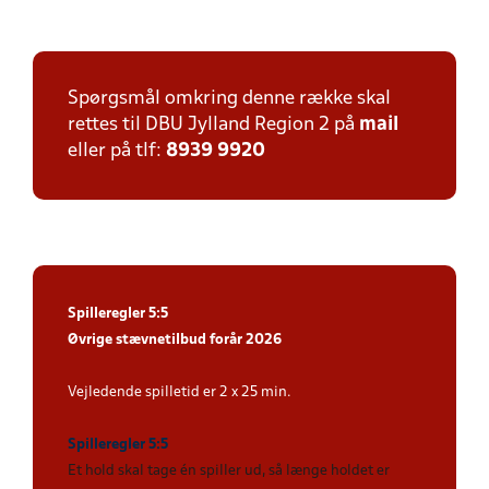
Spørgsmål omkring denne række skal
rettes til DBU Jylland Region 2 på
mail
eller på tlf:
8939 9920
Spilleregler 5:5
Øvrige stævnetilbud forår 2026
Vejledende spilletid er 2 x 25 min.
Spilleregler 5:5
Et hold skal tage én spiller ud, så længe holdet er