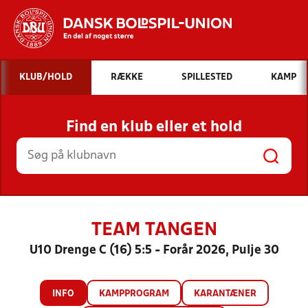
Hvad vil du søge efter?
KLUB/HOLD
RÆKKE
SPILLESTED
KAMP
INDHOLD OG NYHEDER
Find en klub eller et hold
STILLINGER, RESULTATER, KLUBBER OG
HOLD
TEAM TANGEN
U10 Drenge C (16) 5:5 - Forår 2026, Pulje 30
INFO
KAMPPROGRAM
KARANTÆNER