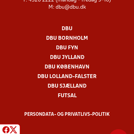
T: 4326 2222 (mandag - fredag 9-16)
M:
dbu@dbu.dk
DBU
DBU BORNHOLM
DBU FYN
DBU JYLLAND
DBU KØBENHAVN
DBU LOLLAND-FALSTER
DBU SJÆLLAND
FUTSAL
PERSONDATA- OG PRIVATLIVS-POLITIK