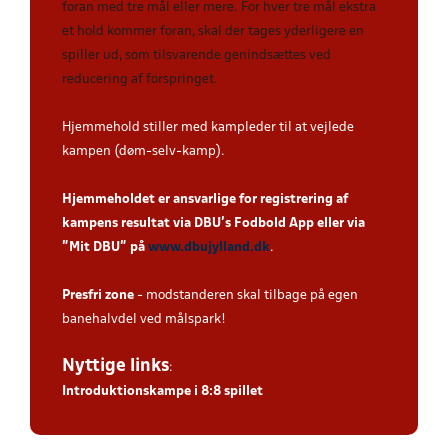
foran med tre mål eller mere. For hver tre mål ekstra
et hold kommer foran, skal der tages yderligere en
spiller ud, som tilsvarende genindsættes ved
reducering af forspringet.
Hjemmehold stiller med kampleder til at vejlede
kampen (døm-selv-kamp).
Hjemmeholdet er ansvarlige for registrering af
kampens resultat via DBU’s Fodbold App eller via
”Mit DBU” på
www.dbujylland.dk
.
Presfri zone
- modstanderen skal tilbage på egen
banehalvdel ved målspark!
Nyttige links
:
Introduktionskampe i 8:8 spillet