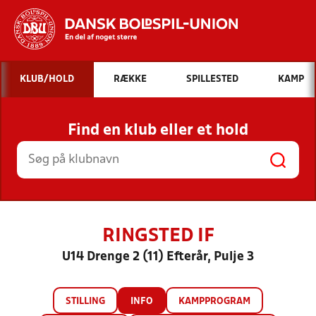
Hvad vil du søge efter?
KLUB/HOLD
RÆKKE
SPILLESTED
KAMP
INDHOLD OG NYHEDER
Find en klub eller et hold
STILLINGER, RESULTATER, KLUBBER OG
HOLD
RINGSTED IF
U14 Drenge 2 (11) Efterår, Pulje 3
STILLING
INFO
KAMPPROGRAM