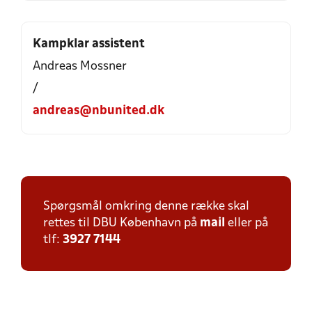
Kampklar assistent
Andreas Mossner
/
andreas@nbunited.dk
Spørgsmål omkring denne række skal
rettes til DBU København på
mail
eller på
tlf:
3927 7144