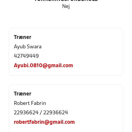
Nej
Træner
Ayub Swara
42749449
Ayubi.0810@gmail.com
Træner
Robert Fabrin
22936624 / 22936624
robertfabrin@gmail.com