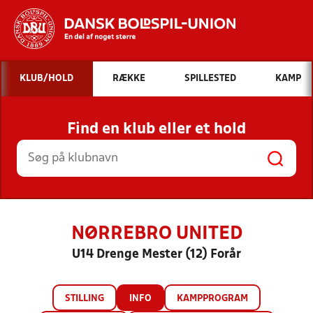
Hvad vil du søge efter?
KLUB/HOLD
RÆKKE
SPILLESTED
KAMP
INDHOLD OG NYHEDER
Find en klub eller et hold
STILLINGER, RESULTATER, KLUBBER OG
HOLD
NØRREBRO UNITED
U14 Drenge Mester (12) Forår
STILLING
INFO
KAMPPROGRAM