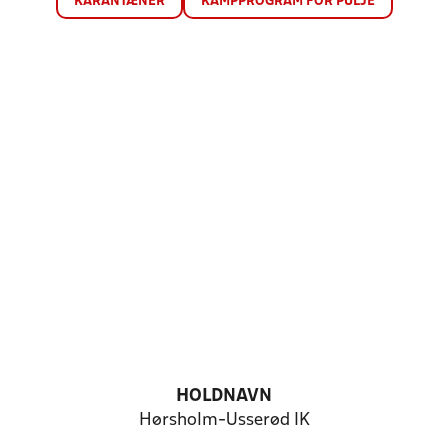
KARANTÆNER
KAMPPROGRAM FOR PULJE
HOLDNAVN
Hørsholm-Usserød IK