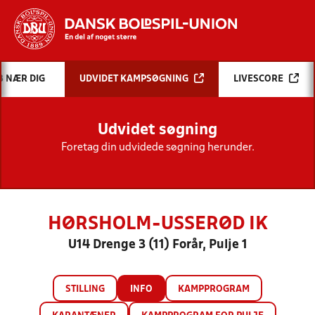
Hvad vil du søge efter?
B NÆR DIG
UDVIDET KAMPSØGNING
LIVESCORE
INDHOLD OG NYHEDER
Udvidet søgning
STILLINGER, RESULTATER, KLUBBER OG
HOLD
Foretag din udvidede søgning herunder.
HØRSHOLM-USSERØD IK
U14 Drenge 3 (11) Forår, Pulje 1
STILLING
INFO
KAMPPROGRAM