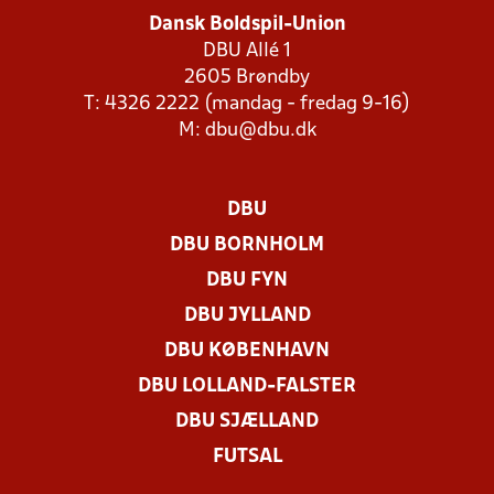
Dansk Boldspil-Union
DBU Allé 1
2605 Brøndby
T: 4326 2222 (mandag - fredag 9-16)
M:
dbu@dbu.dk
DBU
DBU BORNHOLM
DBU FYN
DBU JYLLAND
DBU KØBENHAVN
DBU LOLLAND-FALSTER
DBU SJÆLLAND
FUTSAL