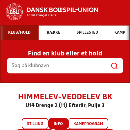
Hvad vil du søge efter?
KLUB/HOLD
RÆKKE
SPILLESTED
KAMP
INDHOLD OG NYHEDER
Find en klub eller et hold
STILLINGER, RESULTATER, KLUBBER OG
HOLD
HIMMELEV-VEDDELEV BK
U14 Drenge 2 (11) Efterår, Pulje 3
STILLING
INFO
KAMPPROGRAM