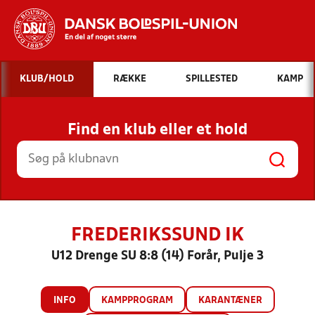
Hvad vil du søge efter?
KLUB/HOLD
RÆKKE
SPILLESTED
KAMP
INDHOLD OG NYHEDER
Find en klub eller et hold
STILLINGER, RESULTATER, KLUBBER OG
HOLD
FREDERIKSSUND IK
U12 Drenge SU 8:8 (14) Forår, Pulje 3
INFO
KAMPPROGRAM
KARANTÆNER