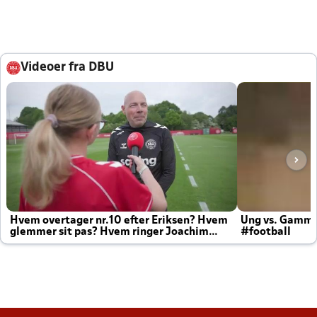
Videoer fra DBU
Hvem overtager nr.10 efter Eriksen? Hvem
Ung vs. Gamm
glemmer sit pas? Hvem ringer Joachim
#football
altid til efter kampe?