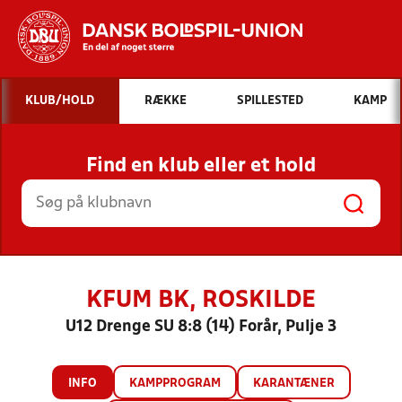
Hvad vil du søge efter?
KLUB/HOLD
RÆKKE
SPILLESTED
KAMP
INDHOLD OG NYHEDER
Find en klub eller et hold
STILLINGER, RESULTATER, KLUBBER OG
HOLD
KFUM BK, ROSKILDE
U12 Drenge SU 8:8 (14) Forår, Pulje 3
INFO
KAMPPROGRAM
KARANTÆNER