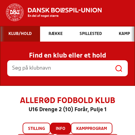
Hvad vil du søge efter?
KLUB/HOLD
RÆKKE
SPILLESTED
KAMP
INDHOLD OG NYHEDER
Find en klub eller et hold
STILLINGER, RESULTATER, KLUBBER OG
HOLD
ALLERØD FODBOLD KLUB
U16 Drenge 2 (10) Forår, Pulje 1
STILLING
INFO
KAMPPROGRAM