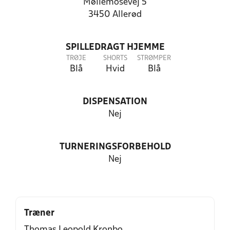
Møllemosevej 5
3450 Allerød
SPILLEDRAGT HJEMME
TRØJE
SHORTS
STRØMPER
Blå
Hvid
Blå
DISPENSATION
Nej
TURNERINGSFORBEHOLD
Nej
Træner
Thomas Leopold Kronbo