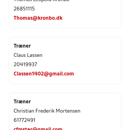
26851115
Thomas@kronbo.dk
Træner
Claus Lassen
20419937
Classen1402@gmail.com
Træner
Christian Frederik Mortensen
61772491
cfmster@gmail.com