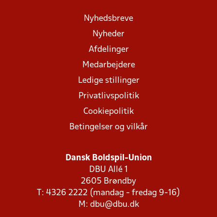
Nyhedsbreve
Nyheder
Afdelinger
Medarbejdere
Ledige stillinger
Privatlivspolitik
Cookiepolitik
Betingelser og vilkår
Dansk Boldspil-Union
DBU Allé 1
2605 Brøndby
T: 4326 2222 (mandag - fredag 9-16)
M:
dbu@dbu.dk