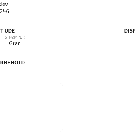
lev
5246
T UDE
DIS
STRØMPER
Grøn
ORBEHOLD