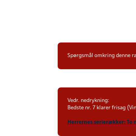
Spørgsmål omkring denne ræk
Vedr. nedrykning:
Bedste nr. 7 klarer frisag (V
Herrernes serierækker: To 