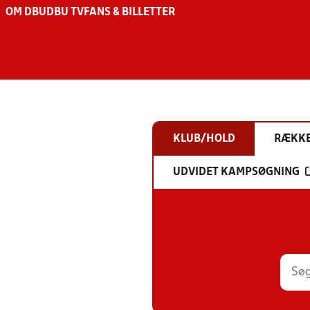
OM DBU
DBU TV
FANS & BILLETTER
KLUB/HOLD
RÆKK
UDVIDET KAMPSØGNING