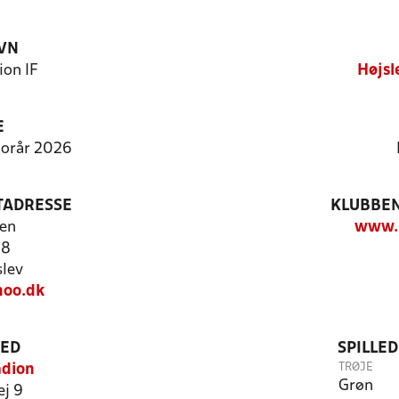
VN
ion IF
Højsl
E
 Forår 2026
TADRESSE
KLUBBEN
en
www.h
 8
lev
oo.dk
TED
SPILLE
TRØJE
adion
Grøn
j 9