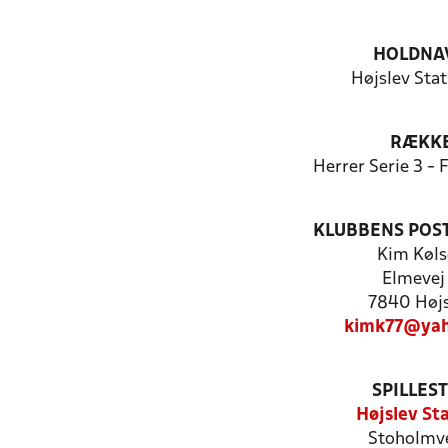
HOLDNA
Højslev Stat
RÆKK
Herrer Serie 3 -
KLUBBENS POS
Kim Køls
Elmevej
7840 Højs
kimk77@yah
SPILLES
Højslev St
Stoholmve