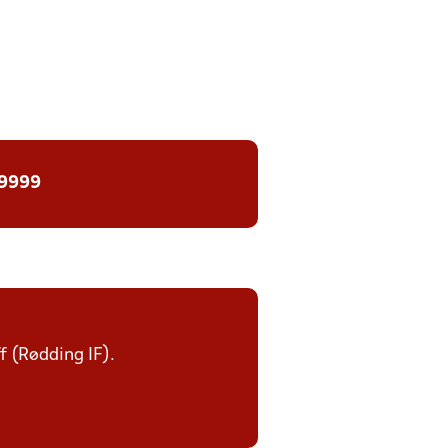
 9999
ff (Rødding IF).