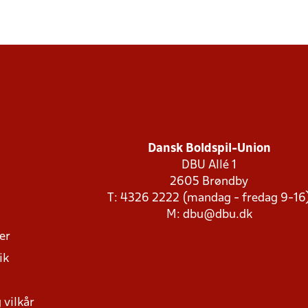
Dansk Boldspil-Union
DBU Allé 1
2605 Brøndby
T: 4326 2222 (mandag - fredag 9-16
M:
dbu@dbu.dk
ger
ik
 vilkår