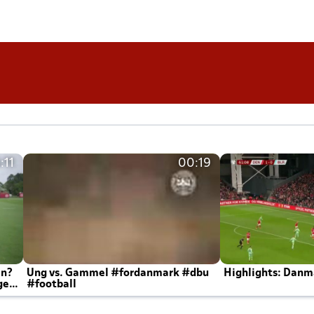
:11
00:19
en?
Ung vs. Gammel #fordanmark #dbu
Highlights: Danma
ger
#football