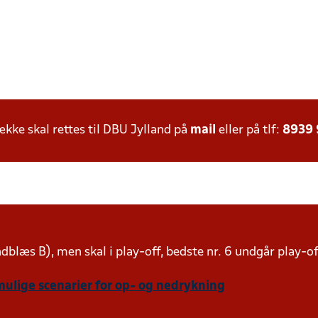
ke skal rettes til DBU Jylland på
mail
eller på tlf:
8939
indblæs B), men skal i play-off, bedste nr. 6 undgår play-o
mulige scenarier for op- og nedrykning