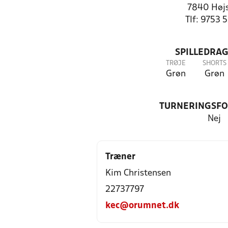
7840 Højs
Tlf: 9753 
SPILLEDRAG
TRØJE
SHORTS
Grøn
Grøn
TURNERINGSF
Nej
Træner
Kim Christensen
22737797
kec@orumnet.dk