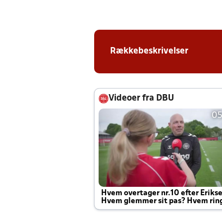
Rækkebeskrivelser
Videoer fra DBU
05
Hvem overtager nr.10 efter Eriks
Hvem glemmer sit pas? Hvem rin
Joachim altid til efter kampe?