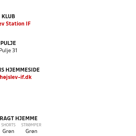
KLUB
ev Station IF
PULJE
Pulje 31
S HJEMMESIDE
øjslev-if.dk
DRAGT HJEMME
SHORTS
STRØMPER
Grøn
Grøn