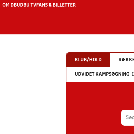
OM DBU
DBU TV
FANS & BILLETTER
KLUB/HOLD
RÆKK
UDVIDET KAMPSØGNING