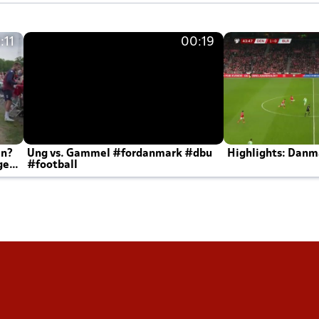
:11
00:19
en?
Ung vs. Gammel #fordanmark #dbu
Highlights: Danma
ger
#football