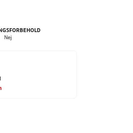
NGSFORBEHOLD
Nej
1
m