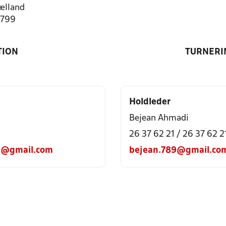
ælland
4799
TION
TURNERI
Holdleder
Bejean Ahmadi
26 37 62 21 / 26 37 62 2
en@gmail.com
bejean.789@gmail.co