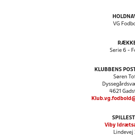
HOLDNA
VG Fodb
RÆKK
Serie 6 - F
KLUBBENS POS
Søren To
Dyssegårdsv
4621 Gads
Klub.vg.fodbold
SPILLES
Viby Idræt
Lindevej