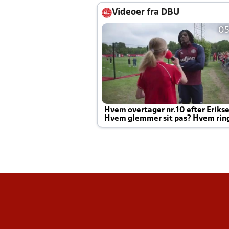
Videoer fra DBU
05
Hvem overtager nr.10 efter Eriks
Hvem glemmer sit pas? Hvem rin
Joachim altid til efter kampe?