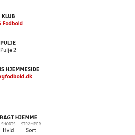
KLUB
 Fodbold
PULJE
Pulje 2
S HJEMMESIDE
gfodbold.dk
DRAGT HJEMME
SHORTS
STRØMPER
Hvid
Sort