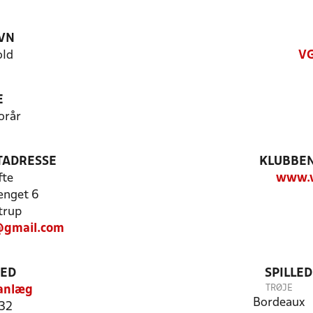
VN
old
VG
E
orår
TADRESSE
KLUBBEN
fte
www.v
ænget 6
trup
@gmail.com
TED
SPILLE
TRØJE
sanlæg
Bordeaux
 32