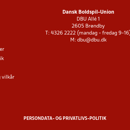
Dansk Boldspil-Union
DBU Allé 1
2605 Brøndby
T: 4326 2222 (mandag - fredag 9-16
M:
dbu@dbu.dk
ger
ik
 vilkår
PERSONDATA- OG PRIVATLIVS-POLITIK