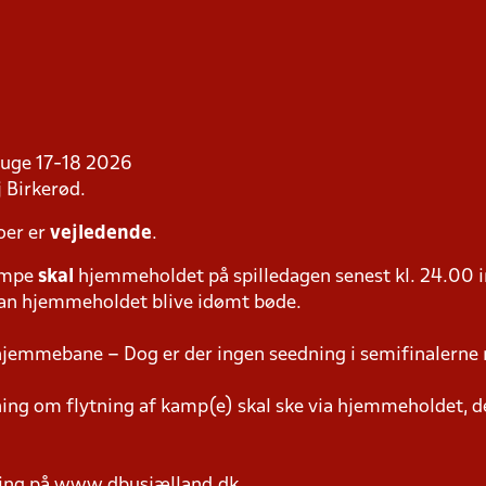
i uge 17-18 2026
 Birkerød.
oer er
vejledende
.
ampe
skal
hjemmeholdet på spilledagen senest kl. 24.00 i
 kan hjemmeholdet blive idømt bøde.
hjemmebane – Dog er der ingen seedning i semifinalerne 
g om flytning af kamp(e) skal ske via hjemmeholdet, der
ring på www.dbusjælland.dk