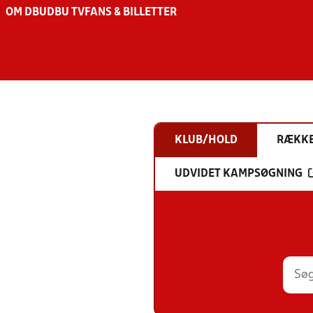
OM DBU
DBU TV
FANS & BILLETTER
KLUB/HOLD
RÆKK
UDVIDET KAMPSØGNING