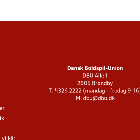
Dansk Boldspil-Union
DBU Allé 1
2605 Brøndby
T: 4326 2222 (mandag - fredag 9-16
M:
dbu@dbu.dk
ger
ik
 vilkår