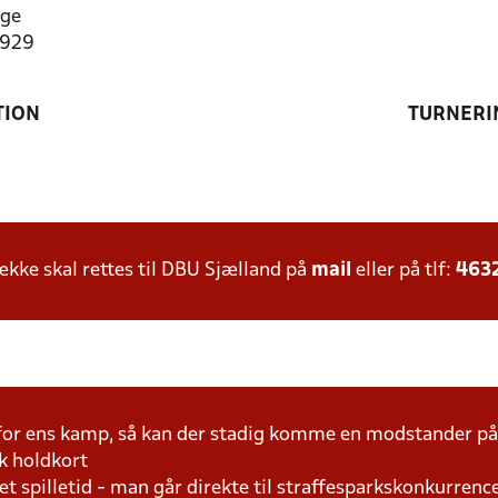
ege
4929
TION
TURNERI
ke skal rettes til DBU Sjælland på
mail
eller på tlf:
463
 for ens kamp, så kan der stadig komme en modstander 
k holdkort
t spilletid - man går direkte til straffesparkskonkurrence