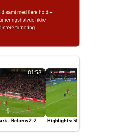
d samt med flere hold –
urneringshalvdel ikke
rdinære turnering
01:58
01:58
rk - Belarus 2-2
Highlights: Skotland - Danmark 4-2
J
E