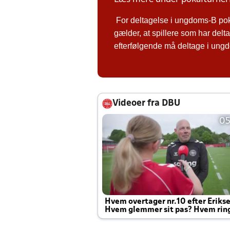
For deltagelse i ungdoms-B po
gælder, at spillere som har de
efterfølgende må deltage i ungdo
Videoer fra DBU
05
Hvem overtager nr.10 efter Eriks
Hvem glemmer sit pas? Hvem rin
Joachim altid til efter kampe?