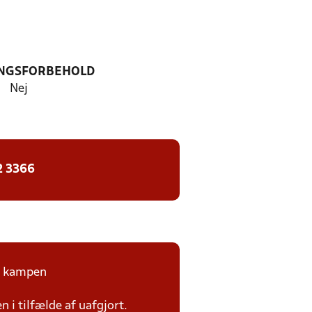
NGSFORBEHOLD
Nej
2 3366
på kampen
n i tilfælde af uafgjort.