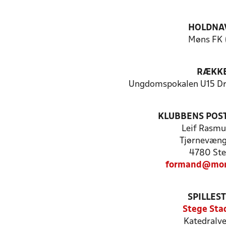
HOLDNA
Møns FK 
RÆKK
Ungdomspokalen U15 Dre
KLUBBENS POS
Leif Rasmu
Tjørnevæng
4780 St
formand@mon
SPILLES
Stege Sta
Katedralve