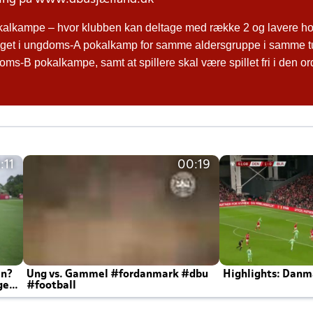
kalkampe – hvor klubben kan deltage med række 2 og lavere hol
ltaget i ungdoms-A pokalkamp for samme aldersgruppe i samme t
ms-B pokalkampe, samt at spillere skal være spillet fri i den o
:11
00:19
en?
Ung vs. Gammel #fordanmark #dbu
Highlights: Danma
ger
#football