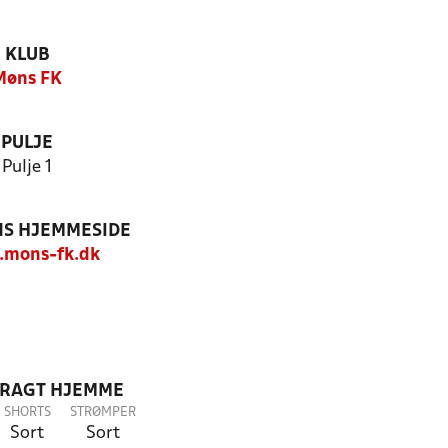
KLUB
Møns FK
PULJE
Pulje 1
S HJEMMESIDE
mons-fk.dk
DRAGT HJEMME
SHORTS
STRØMPER
Sort
Sort