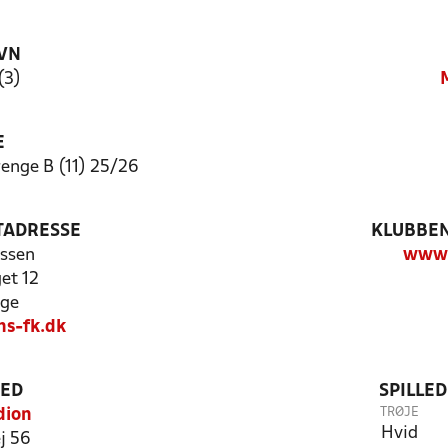
VN
(3)
E
nge B (11) 25/26
TADRESSE
KLUBBEN
ssen
www.
et 12
ege
s-fk.dk
TED
SPILLE
TRØJE
dion
Hvid
j 56