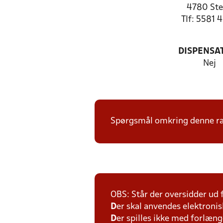
4780 St
Tlf: 5581 
DISPENSA
Nej
Spørgsmål omkring denne ræk
OBS: Står der oversidder ud
D
er skal anvendes elektronis
D
er spilles ikke med forlænge