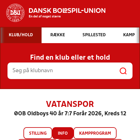
Hvad vil du søge efter?
KLUB/HOLD
RÆKKE
SPILLESTED
KAMP
INDHOLD OG NYHEDER
Find en klub eller et hold
STILLINGER, RESULTATER, KLUBBER OG
HOLD
VATANSPOR
ØOB Oldboys 40 år 7:7 Forår 2026, Kreds 12
STILLING
INFO
KAMPPROGRAM