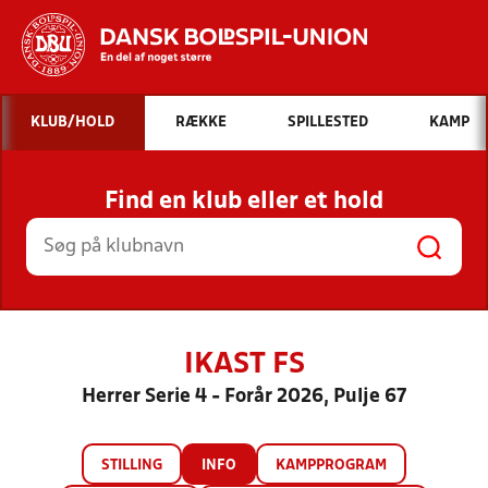
Hvad vil du søge efter?
KLUB/HOLD
RÆKKE
SPILLESTED
KAMP
INDHOLD OG NYHEDER
Find en klub eller et hold
STILLINGER, RESULTATER, KLUBBER OG
HOLD
IKAST FS
Herrer Serie 4 - Forår 2026, Pulje 67
STILLING
INFO
KAMPPROGRAM