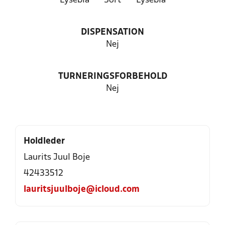
Lyseblå
Sort
Lyseblå
DISPENSATION
Nej
TURNERINGSFORBEHOLD
Nej
Holdleder
Laurits Juul Boje
42433512
lauritsjuulboje@icloud.com