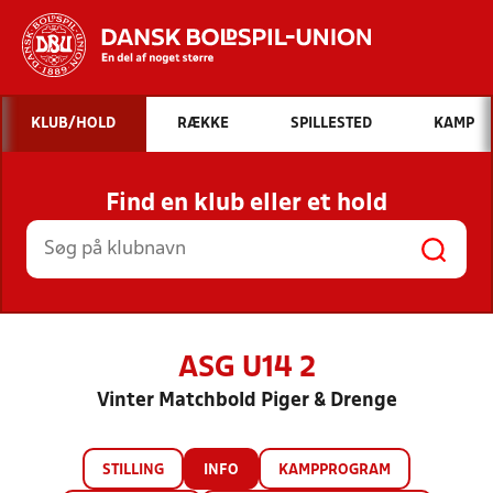
Hvad vil du søge efter?
KLUB/HOLD
RÆKKE
SPILLESTED
KAMP
INDHOLD OG NYHEDER
Find en klub eller et hold
STILLINGER, RESULTATER, KLUBBER OG
HOLD
ASG U14 2
Vinter Matchbold Piger & Drenge
STILLING
INFO
KAMPPROGRAM