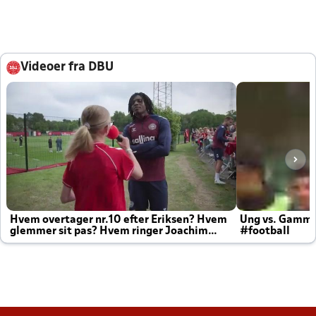
Videoer fra DBU
Hvem overtager nr.10 efter Eriksen? Hvem
Ung vs. Gamm
glemmer sit pas? Hvem ringer Joachim
#football
altid til efter kampe?