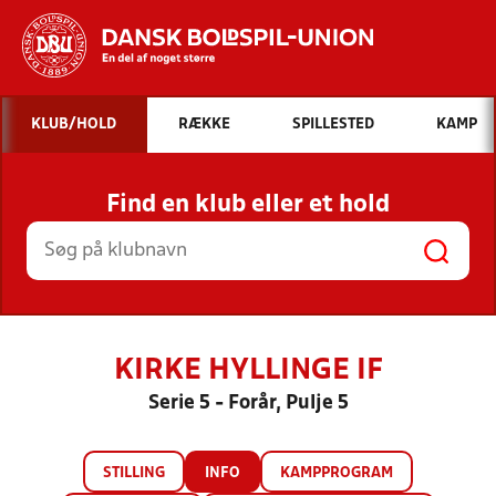
Hvad vil du søge efter?
KLUB/HOLD
RÆKKE
SPILLESTED
KAMP
INDHOLD OG NYHEDER
Find en klub eller et hold
STILLINGER, RESULTATER, KLUBBER OG
HOLD
KIRKE HYLLINGE IF
Serie 5 - Forår, Pulje 5
STILLING
INFO
KAMPPROGRAM