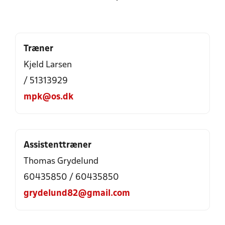
Træner
Kjeld Larsen
/ 51313929
mpk@os.dk
Assistenttræner
Thomas Grydelund
60435850 / 60435850
grydelund82@gmail.com